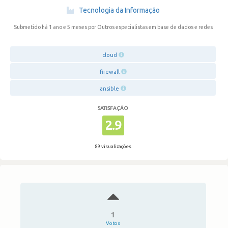
·
Tecnologia da Informação
Submetido há 1 ano e 5 meses
por Outros especialistas em base de dados e redes
cloud
firewall
ansible
SATISFAÇÃO
2.9
89 visualizações
1
Votos