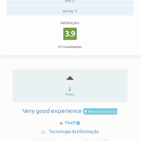
jira
spring
SATISFAÇÃO
3.9
211 visualizações
2
Votos
Very good experience
Review secreta
Five9
·
Tecnologia da Informação