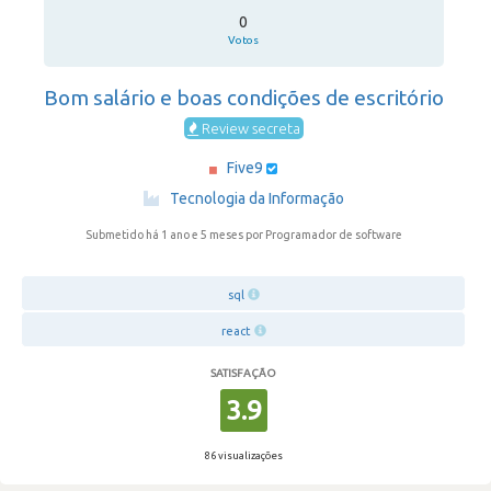
0
Votos
Bom salário e boas condições de escritório
Review secreta
Five9
·
Tecnologia da Informação
Submetido há 1 ano e 5 meses
por Programador de software
sql
react
SATISFAÇÃO
3.9
86 visualizações