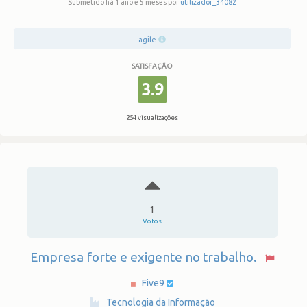
Submetido há 1 ano e 5 meses por
utilizador_34082
agile
SATISFAÇÃO
3.9
254 visualizações
1
Votos
Empresa forte e exigente no trabalho.
Five9
·
Tecnologia da Informação