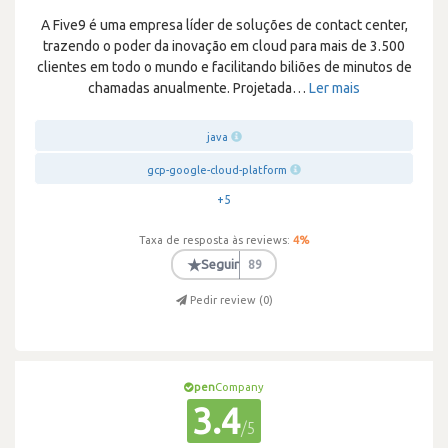
A Five9 é uma empresa líder de soluções de contact center,
trazendo o poder da inovação em cloud para mais de 3.500
clientes em todo o mundo e facilitando biliões de minutos de
chamadas anualmente. Projetada
…
Ler mais
java
gcp-google-cloud-platform
+5
Taxa de resposta às reviews:
4
%
★
Seguir
89
Pedir review (
0
)
pen
Company
3.4
/5