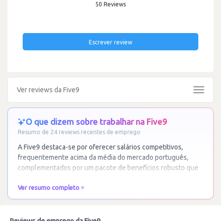
50 Reviews
Escrever review
Ver reviews da Five9
Toggle
navigat
O que dizem sobre trabalhar na Five9
Resumo de 24 reviews recentes de emprego
A Five9 destaca-se por oferecer salários competitivos,
frequentemente acima da média do mercado português,
complementados por um pacote de benefícios robusto que
inclui RSUs, bons escritórios e eventos de
…
Ler mais
Ver resumo completo