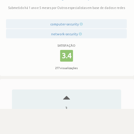
Submetido há 1 ano e 5 meses
por Outros especialistas em base de dados e redes
computer-security
network-security
SATISFAÇÃO
3.4
277 visualizações
3
Votos
A melhor experiência de trabalho que já vivi