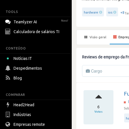
TOOLS
+8
hardware
ios
Ta
Novo!
Teamlyzer AI
Calculadora de salários TI
Visão geral
Empre
CONTEÚDO
Reviews de emprego da Fn
Notícias IT
Despedimentos
Cargo
Blog
Fu
COMPARAR
Head2Head
6
Sub
Votos
Indústrias
h
Empresas remote