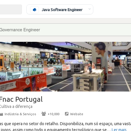
Java Software Engineer
 Governance Engineer
Fnac Portugal
Cultiva a diferença
Indústria & Serviços
·
+10,000
·
Website
as que opera no setor do retalho. Disponibiliza, num só espaço, uma vasta
a, jogos, assim como todo o equipamento tecnológico que se
…
Ler mais