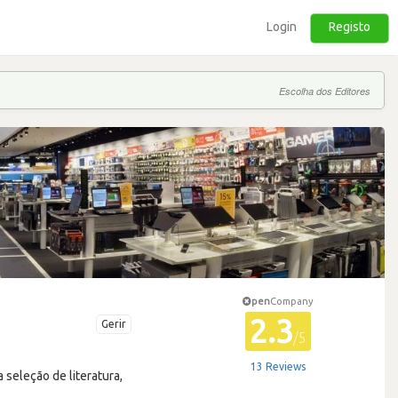
Login
Registo
Escolha dos Editores
pen
Company
2.3
Gerir
/5
13 Reviews
 seleção de literatura,