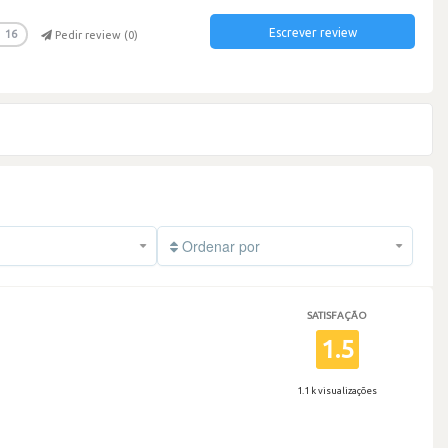
Escrever review
16
Pedir review (
0
)
Ordenar por
SATISFAÇÃO
1.5
1.1 k visualizações