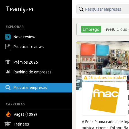
EXPLORAR
Five9:
Cloud
Nova review
Procurar reviews
Prémios 2025
Ranking de empresas
28 updates mercado IT
Procurar empresas
CARREIRAS
Vagas (1099)
A Fnac é uma cadeia de loj
Trainees
música, cinema, fotografi