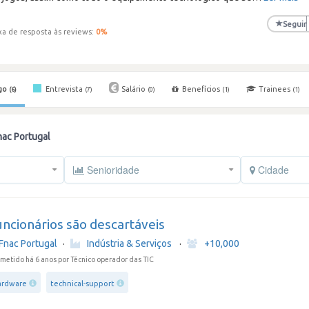
★
Seguir
xa de resposta às reviews:
0
%
go
Entrevista
Salário
Benefícios
Trainees
(6)
(7)
(0)
(1)
(1)
ac Portugal
Senioridade
Cidade
ncionários são descartáveis
Fnac Portugal
·
Indústria & Serviços
·
+10,000
metido há 6 anos
por Técnico operador das TIC
ardware
technical-support