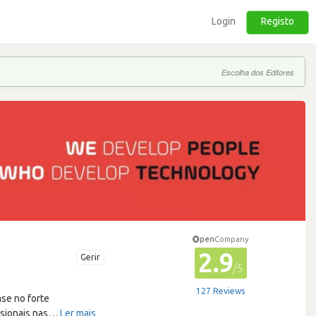
Login
Registo
Escolha dos Editores
pen
Company
2.9
Gerir
/5
127 Reviews
se no forte
sionais nas
…
Ler mais