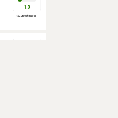
1.0
652 visualizações
DIFICULDADE
1.0
570 visualizações
DIFICULDADE
2.3
618 visualizações