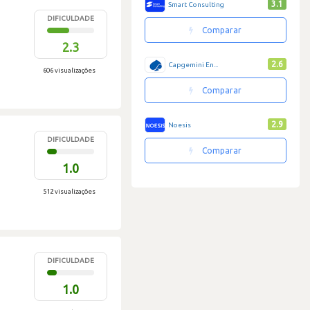
3.1
Smart Consulting
DIFICULDADE
Comparar
2.3
2.6
Capgemini En...
606 visualizações
Comparar
2.9
Noesis
DIFICULDADE
Comparar
1.0
512 visualizações
DIFICULDADE
1.0