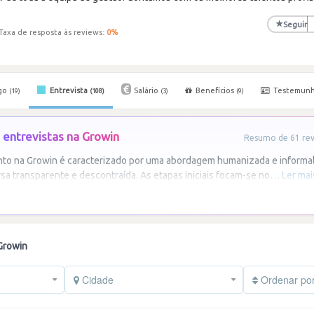
★
Seguir
Taxa de resposta às reviews:
0
%
go
Entrevista
Salário
Benefícios
Testemun
(19)
(108)
(3)
(9)
entrevistas na Growin
Resumo de 61 revi
to na Growin é caracterizado por uma abordagem humanizada e informa
a transparente e descontraída. As etapas iniciais focam-se no
…
Ler mai
Growin
Cidade
Ordenar po