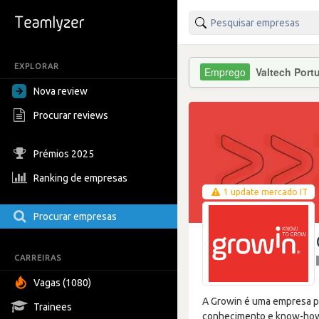
EXPLORAR
Valtech Port
Nova review
Procurar reviews
Prémios 2025
Ranking de empresas
1 update mercado IT
Procurar empresas
CARREIRAS
Vagas (1080)
A Growin é uma empresa po
Trainees
conhecimento e know-how 