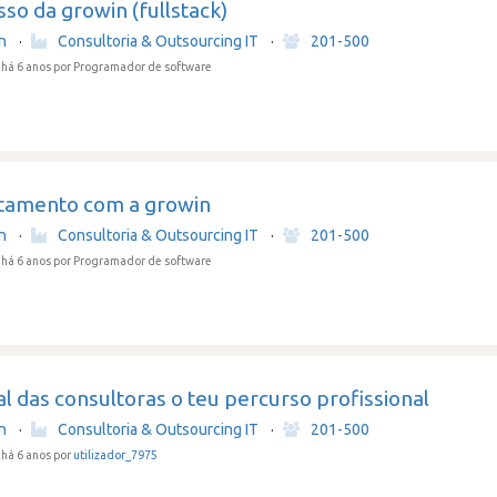
so da growin (fullstack)
in
·
Consultoria & Outsourcing IT
·
201-500
há 6 anos
por Programador de software
tamento com a growin
in
·
Consultoria & Outsourcing IT
·
201-500
há 6 anos
por Programador de software
 das consultoras o teu percurso profissional
in
·
Consultoria & Outsourcing IT
·
201-500
há 6 anos por
utilizador_7975