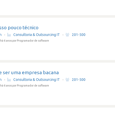
sso pouco técnico
in
·
Consultoria & Outsourcing IT
·
201-500
há 6 anos
por Programador de software
e ser uma empresa bacana
in
·
Consultoria & Outsourcing IT
·
201-500
há 6 anos
por Programador de software