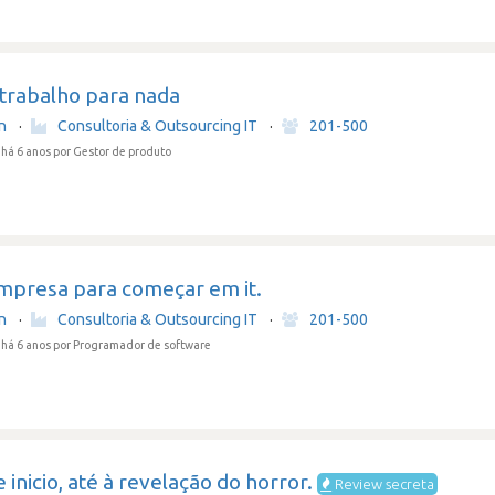
 trabalho para nada
in
·
Consultoria & Outsourcing IT
·
201-500
há 6 anos
por Gestor de produto
mpresa para começar em it.
in
·
Consultoria & Outsourcing IT
·
201-500
há 6 anos
por Programador de software
 inicio, até à revelação do horror.
Review secreta