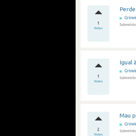
Perde
Grow
1
Submetido 
Votos
Igual 
Grow
1
Submetido 
Votos
Mau p
Grow
2
Submetido 
Votos