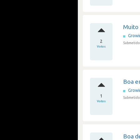
Muito
Grow
2
Submetido 
Votos
Boa e
Grow
1
Submetido 
Votos
Boa de