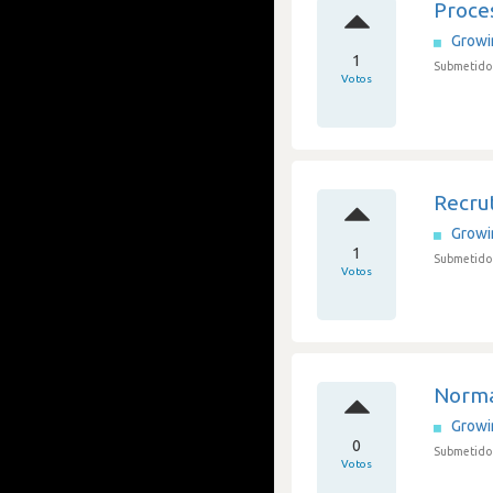
Proces
Grow
1
Submetido 
Votos
Recru
Grow
1
Submetido 
Votos
Normal
Grow
0
Submetido 
Votos