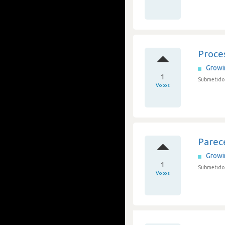
Proce
Grow
1
Submetido 
Votos
Parec
Grow
1
Submetido 
Votos