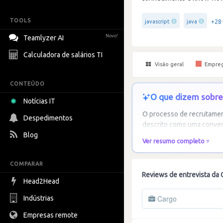
TOOLS
+28
javascript
java
Novo!
Teamlyzer AI
Calculadora de salários TI
Visão geral
Empre
CONTEÚDO
O que dizem sobre 
Notícias IT
O processo de recrutamen
Despedimentos
descrito como uma convers
Blog
Ver resumo completo
COMPARAR
Reviews de entrevista da 
Head2Head
Cargo
Indústrias
Empresas remote