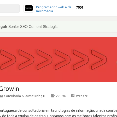
Programador web e de
700€
multimédia
ugal:
Senior SEO Content Strategist
Growin
Consultoria & Outsourcing IT
·
201-500
·
Website
rtuguesa de consultadoria em tecnologias de informação, criada com ba
de toda a equipa de gestão. Contamos com os melhores talentos profis