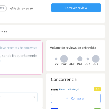
Escrever review
127
Pedir review (
0
)
hos
(1)
Volume de reviews de entrevista
ews recentes de entrevista
l, sendo frequentemente
s
Concorrência
2.3
Deloitte Portugal
r
Comparar