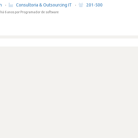
in
·
Consultoria & Outsourcing IT
·
201-500
há 6 anos
por Programador de software
revistador nem aparece
in
·
Consultoria & Outsourcing IT
·
201-500
há 6 anos
por Programador de software
nha opinião é muito pouco interessante
in
·
Consultoria & Outsourcing IT
·
201-500
há 6 anos
por Programador de software