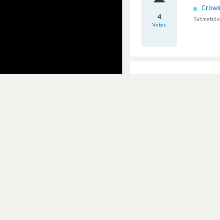
Grow
4
Submetido 
Votos
O ent
Grow
1
Submetido 
Votos
Na mi
Grow
1
Submetido 
Votos