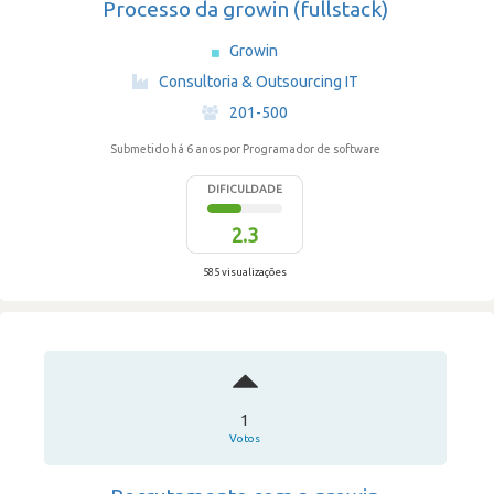
Processo da growin (fullstack)
Growin
·
Consultoria & Outsourcing IT
·
201-500
Submetido há 6 anos
por Programador de software
DIFICULDADE
2.3
585 visualizações
1
Votos