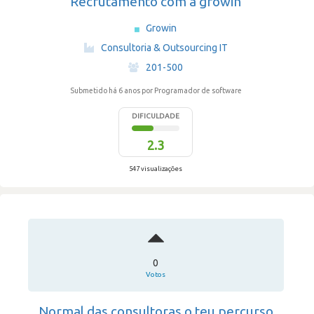
Recrutamento com a growin
Growin
·
Consultoria & Outsourcing IT
·
201-500
Submetido há 6 anos
por Programador de software
DIFICULDADE
2.3
547 visualizações
0
Votos
Normal das consultoras o teu percurso