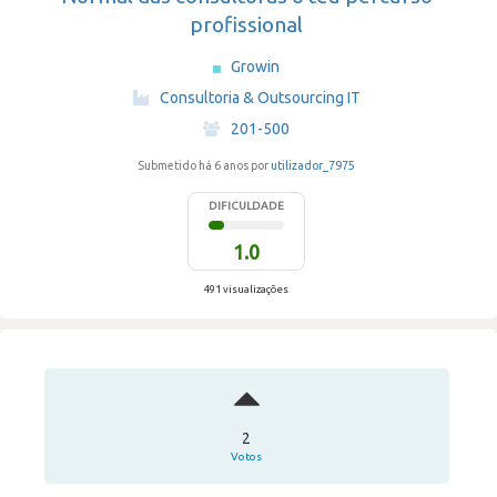
profissional
Growin
·
Consultoria & Outsourcing IT
·
201-500
Submetido há 6 anos por
utilizador_7975
DIFICULDADE
1.0
491 visualizações
2
Votos