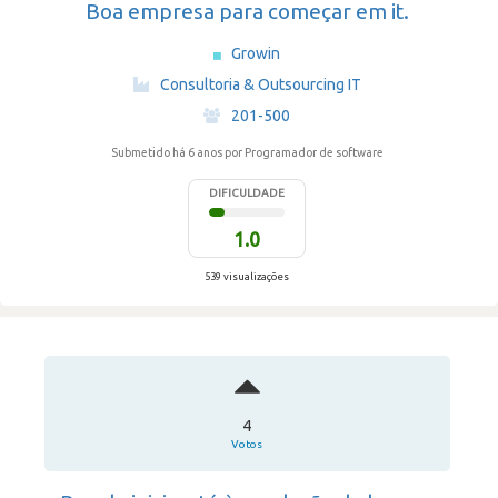
Boa empresa para começar em it.
Growin
·
Consultoria & Outsourcing IT
·
201-500
Submetido há 6 anos
por Programador de software
DIFICULDADE
1.0
539 visualizações
4
Votos