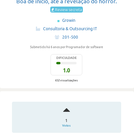
Boa de inicio, até à revelação do horror.
Review secreta
Growin
·
Consultoria & Outsourcing IT
·
201-500
Submetido há 6 anos
por Programador de software
DIFICULDADE
1.0
652 visualizações
1
Votos