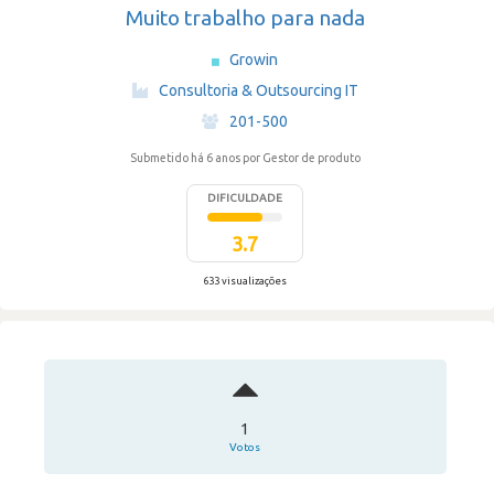
Muito trabalho para nada
Growin
·
Consultoria & Outsourcing IT
·
201-500
Submetido há 6 anos
por Gestor de produto
DIFICULDADE
3.7
633 visualizações
1
Votos