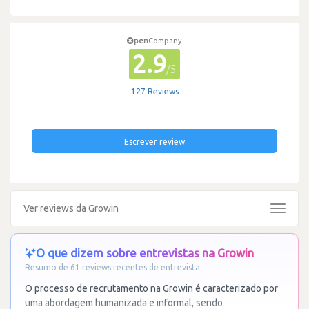
pen
Company
2.9
/5
127 Reviews
Escrever review
Ver reviews da Growin
Toggle
navigat
O que dizem sobre entrevistas na Growin
Resumo de 61 reviews recentes de entrevista
O processo de recrutamento na Growin é caracterizado por
uma abordagem humanizada e informal, sendo