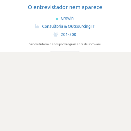
O entrevistador nem aparece
Growin
·
Consultoria & Outsourcing IT
·
201-500
Submetido há 6 anos
por Programador de software
DIFICULDADE
1.0
570 visualizações
1
Votos