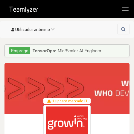
Togg
navi
Toggle
Utilizador anónimo
navigation
TensorOps:
Mid/Senior AI Engineer
1 update mercado IT