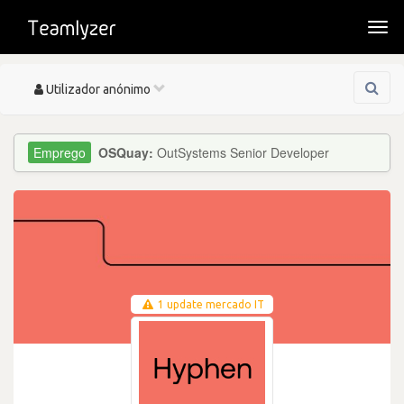
Togg
navi
Toggle
Utilizador anónimo
navigation
OSQuay:
OutSystems Senior Developer
1 update mercado IT