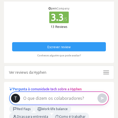
pen
Company
3.3
/5
13 Reviews
Escrever review
Conheces alguém que pode avaliar?
Ver reviews da Hyphen
Toggle
navigat
Pergunta à comunidade tech sobre a Hyphen
O
q
u
e
d
i
z
e
m
o
s
c
o
l
a
b
o
r
a
d
o
r
e
s
?
Red flags
Work-life balance
Dicas para entrevista
Como é trabalhar