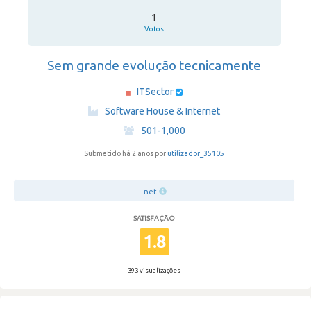
1
Votos
Sem grande evolução tecnicamente
ITSector
·
Software House & Internet
·
501-1,000
Submetido há 2 anos por
utilizador_35105
.net
SATISFAÇÃO
1.8
393 visualizações