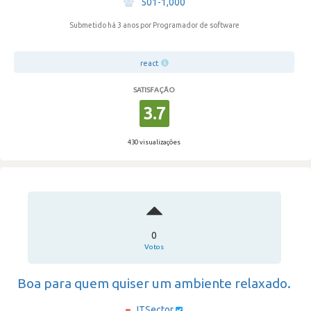
501-1,000
Submetido há 3 anos
por Programador de software
react
SATISFAÇÃO
3.7
430 visualizações
0
Votos
Boa para quem quiser um ambiente relaxado.
ITSector