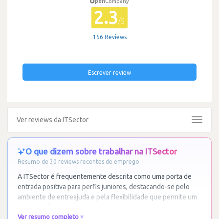
pen
Company
2.3
/5
156 Reviews
Escrever review
Ver reviews da ITSector
Toggle
navigat
O que dizem sobre trabalhar na ITSector
Resumo de 30 reviews recentes de emprego
A ITSector é frequentemente descrita como uma porta de
entrada positiva para perfis juniores, destacando-se pelo
ambiente de entreajuda e pela flexibilidade que permite um
bom equilíbrio entre a vida pessoal e
…
Ler mais
Ver resumo completo