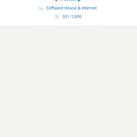
·
Software House & Internet
·
501-1,000
Submetido há 3 anos
por Programador de software
java
SATISFAÇÃO
2.6
422 visualizações
3
Votos