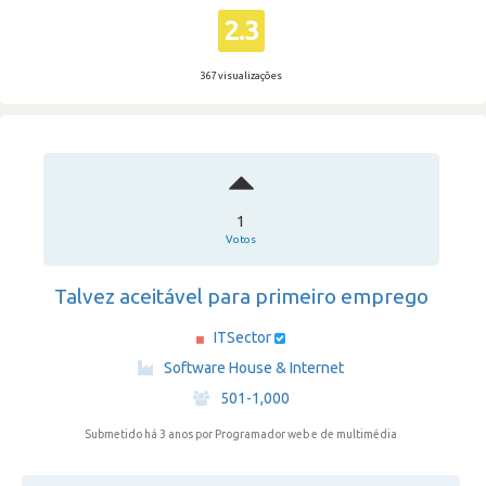
2.3
367 visualizações
1
Votos
Talvez aceitável para primeiro emprego
ITSector
·
Software House & Internet
·
501-1,000
Submetido há 3 anos
por Programador web e de multimédia