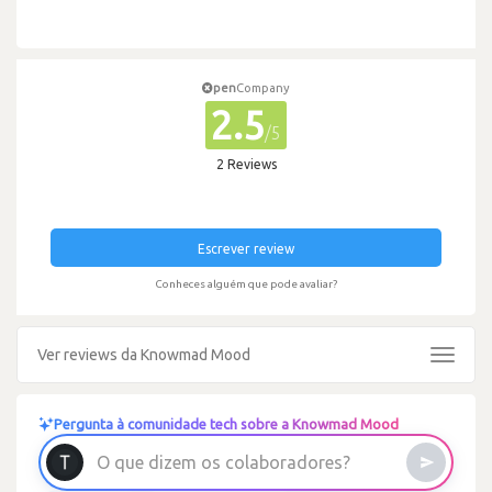
pen
Company
2.5
/5
2 Reviews
Escrever review
Conheces alguém que pode avaliar?
Ver reviews da Knowmad Mood
Toggle
navigat
Pergunta à comunidade tech sobre a Knowmad Mood
O
q
u
e
d
i
z
e
m
o
s
c
o
l
a
b
o
r
a
d
o
r
e
s
?