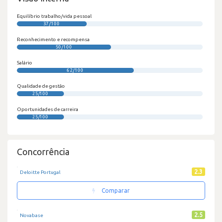
Equilíbrio trabalho/vida pessoal
37/100
Reconhecimento e recompensa
50/100
Salário
62/100
Qualidade de gestão
25/100
Oportunidades de carreira
25/100
Concorrência
2.3
Deloitte Portugal
Comparar
2.5
Novabase