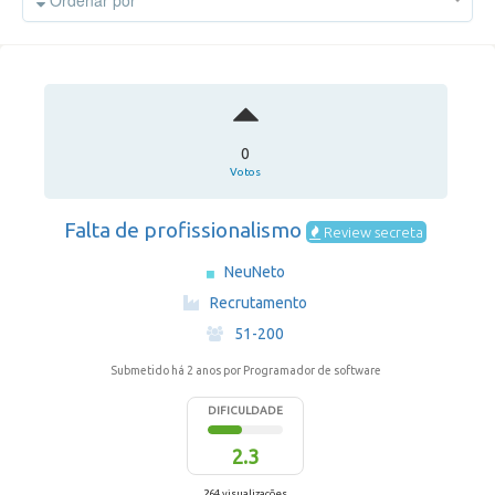
Ordenar por
0
Votos
Falta de profissionalismo
Review secreta
NeuNeto
·
Recrutamento
·
51-200
Submetido há 2 anos
por Programador de software
DIFICULDADE
2.3
264 visualizações