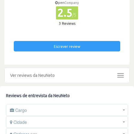
pen
Company
2.5
/5
3 Reviews
Escrever review
Ver reviews da NeuNeto
Toggle
navigat
Reviews de entrevista da NeuNeto
Cargo
Cidade