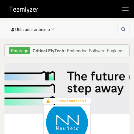
Togg
navi
Toggle
Utilizador anónimo
navigation
Critical FlyTech:
Embedded Software Engineer
2 updates mercado IT