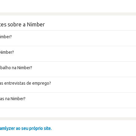
tes sobre a Nimber
imber?
 Nimber?
rabalho na Nimber?
as entrevistas de emprego?
as na Nimber?
mlyzer ao seu próprio site.