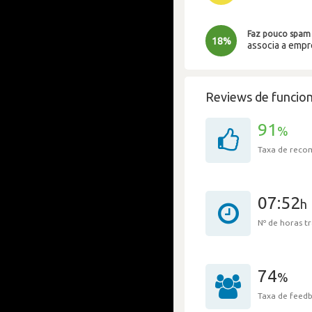
Faz pouco spam
18%
associa a emp
Reviews de funcion
91
%
Taxa de rec
07:52
h
Nº de horas 
74
%
Taxa de feedb