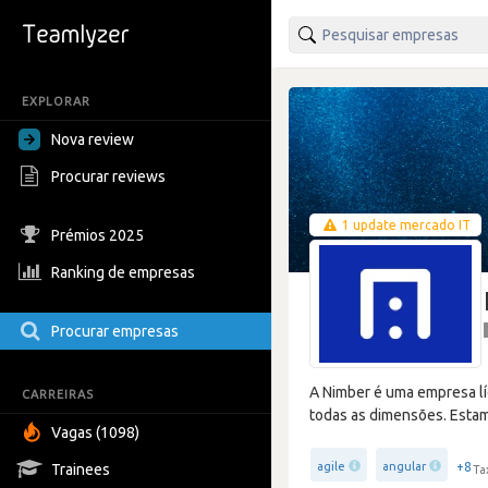
EXPLORAR
Nova review
Procurar reviews
1 update mercado IT
Prémios 2025
Ranking de empresas
Procurar empresas
A Nimber é uma empresa lí
CARREIRAS
todas as dimensões. Estam
Vagas (1098)
+8
agile
angular
Trainees
Ta