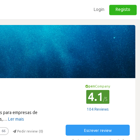
Login
Registo
pen
Company
4.1
/5
104 Reviews
as para empresas de
s,
…
Ler mais
Escrever review
66
Pedir review (
0
)