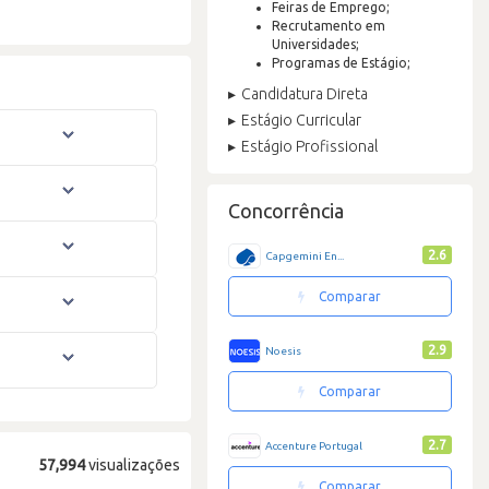
Feiras de Emprego;
Recrutamento em
Universidades;
Programas de Estágio;
Candidatura Direta
Estágio Curricular
Estágio Profissional
Concorrência
2.6
Capgemini En...
Comparar
2.9
Noesis
Comparar
2.7
Accenture Portugal
57,994
visualizações
Comparar