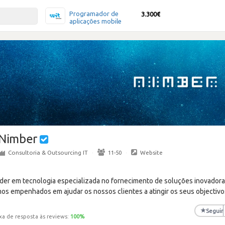
Programador de
3.300€
aplicações mobile
Nimber
Consultoria & Outsourcing IT
·
11-50
·
Website
der em tecnologia especializada no fornecimento de soluções inovador
os empenhados em ajudar os nossos clientes a atingir os seus objectivo
★
Seguir
xa de resposta às reviews:
100
%