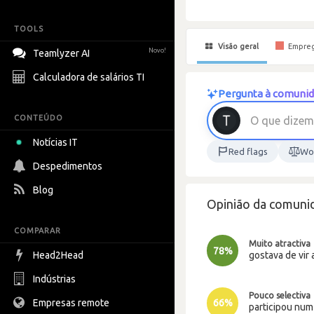
TOOLS
Visão geral
Empre
Novo!
Teamlyzer AI
Calculadora de salários TI
Pergunta à comunid
CONTEÚDO
O
q
u
e
d
i
z
e
m
Notícias IT
Red flags
Wor
Despedimentos
Blog
Opinião da comuni
COMPARAR
Muito atractiva
78%
gostava de vir 
Head2Head
Indústrias
Pouco selectiva
Empresas remote
66%
participou nu