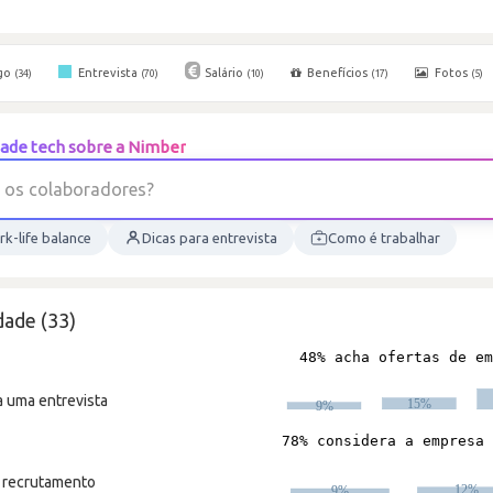
go
Entrevista
Salário
Benefícios
Fotos
(34)
(70)
(10)
(17)
(5)
ade tech sobre a Nimber
o
s
c
o
l
a
b
o
r
a
d
o
r
e
s
?
k-life balance
Dicas para entrevista
Como é trabalhar
dade (33)
a uma entrevista
m recrutamento