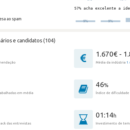
resa ao spam
ários e candidatos (104)
1.670€ - 1
omendação
Média da indústria
1.
46
%
trabalhadas em média
Índice de dificuldade
01:14
h
ack das entrevistas
Investimento de tem