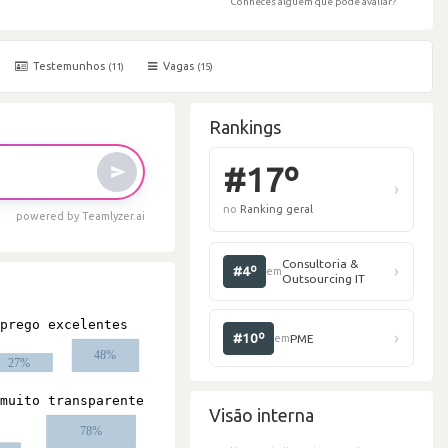
Conheces alguém que pode avaliar?
Testemunhos
Vagas
(11)
(15)
Rankings
powered by Teamlyzer.ai
#
no
R
#
Visão interna