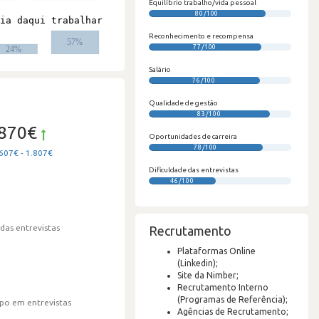
Equilíbrio trabalho/vida pessoal
80/100
#
Reconhecimento e recompensa
77/100
Salário
76/100
Qualidade de gestão
83/100
.870€
Oportunidades de carreira
78/100
607€ - 1.807€
Dificuldade das entrevistas
46/100
 das entrevistas
Recrutamento
Plataformas Online
(Linkedin);
Site da Nimber;
Recrutamento Interno
(Programas de Referência);
po em entrevistas
Agências de Recrutamento;