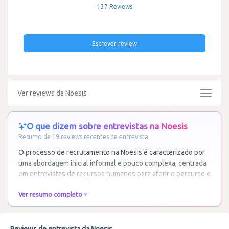
137 Reviews
Escrever review
Ver reviews da Noesis
Toggle
navigat
O que dizem sobre entrevistas na Noesis
Resumo de 19 reviews recentes de entrevista
O processo de recrutamento na Noesis é caracterizado por
uma abordagem inicial informal e pouco complexa, centrada
em entrevistas de recursos humanos para aferir o percurso e
motivações dos candidatos. As
…
Ler mais
Ver resumo completo