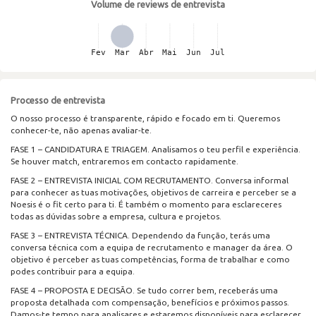
Volume de reviews de entrevista
Processo de entrevista
O nosso processo é transparente, rápido e focado em ti. Queremos
conhecer-te, não apenas avaliar-te.
FASE 1 – CANDIDATURA E TRIAGEM. Analisamos o teu perfil e experiência.
Se houver match, entraremos em contacto rapidamente.
FASE 2 – ENTREVISTA INICIAL COM RECRUTAMENTO. Conversa informal
para conhecer as tuas motivações, objetivos de carreira e perceber se a
Noesis é o fit certo para ti. É também o momento para esclareceres
todas as dúvidas sobre a empresa, cultura e projetos.
FASE 3 – ENTREVISTA TÉCNICA. Dependendo da função, terás uma
conversa técnica com a equipa de recrutamento e manager da área. O
objetivo é perceber as tuas competências, forma de trabalhar e como
podes contribuir para a equipa.
FASE 4 – PROPOSTA E DECISÃO. Se tudo correr bem, receberás uma
proposta detalhada com compensação, benefícios e próximos passos.
Damos-te tempo para analisares e estaremos disponíveis para esclarecer