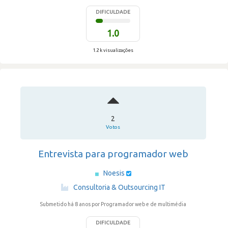
DIFICULDADE
1.0
1.2 k visualizações
2
Votos
Entrevista para programador web
Noesis
·
Consultoria & Outsourcing IT
Submetido há 8 anos
por Programador web e de multimédia
DIFICULDADE