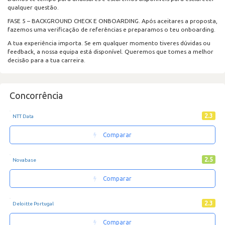
qualquer questão.
FASE 5 – BACKGROUND CHECK E ONBOARDING. Após aceitares a proposta,
fazemos uma verificação de referências e preparamos o teu onboarding.
A tua experiência importa. Se em qualquer momento tiveres dúvidas ou
feedback, a nossa equipa está disponível. Queremos que tomes a melhor
decisão para a tua carreira.
Concorrência
2.3
NTT Data
Comparar
2.5
Novabase
Comparar
2.3
Deloitte Portugal
Comparar