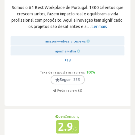
Somos o #1 Best Workplace de Portugal. 1300 talentos que
crescem juntos, fazem impacto real e equilibram a vida
profissional com propósito. Aqui, a inovação tem significado,
os projetos são desafiantes e a
…
Ler mais
amazon-web-services-aws
apache-kafka
+18
Taxa de resposta às reviews:
100
%
★
Seguir
335
Pedir review (
5
)
pen
Company
2.9
/5