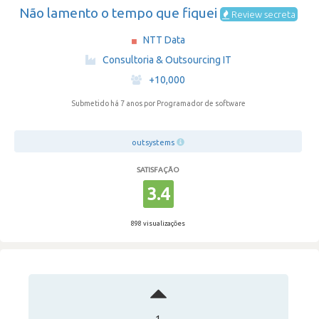
Não lamento o tempo que fiquei
Review secreta
NTT Data
·
Consultoria & Outsourcing IT
·
+10,000
Submetido há 7 anos
por Programador de software
outsystems
SATISFAÇÃO
3.4
898 visualizações