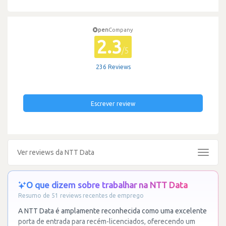
pen
Company
2.3
/5
236 Reviews
Escrever review
Ver reviews da NTT Data
Toggle
navigat
O que dizem sobre trabalhar na NTT Data
Resumo de 51 reviews recentes de emprego
A NTT Data é amplamente reconhecida como uma excelente
porta de entrada para recém-licenciados, oferecendo um