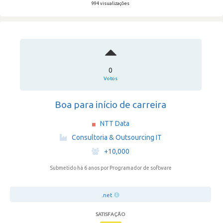
994 visualizações
0
Votos
Boa para início de carreira
NTT Data
·
Consultoria & Outsourcing IT
·
+10,000
Submetido há 6 anos
por Programador de software
.net
SATISFAÇÃO