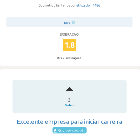
Submetido há 7 anos por
utilizador_4486
java
SATISFAÇÃO
1.8
899 visualizações
2
Votos
Excelente empresa para iniciar carreira
Review secreta