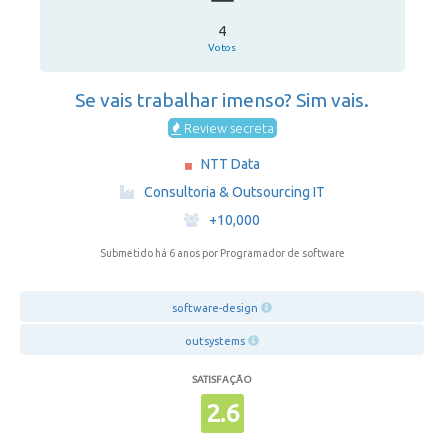
4
Votos
Se vais trabalhar imenso? Sim vais.
Review secreta
NTT Data
·
Consultoria & Outsourcing IT
·
+10,000
Submetido há 6 anos
por Programador de software
software-design
outsystems
SATISFAÇÃO
2.6