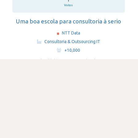
1
Votos
Uma boa escola para consultoria à serio
NTT Data
·
Consultoria & Outsourcing IT
·
+10,000
Submetido há 7 anos
por Gestor de projeto
.net
c#
sql
SATISFAÇÃO
3.1
913 visualizações