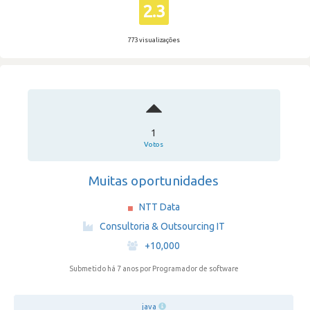
2.3
773 visualizações
1
Votos
Muitas oportunidades
NTT Data
·
Consultoria & Outsourcing IT
·
+10,000
Submetido há 7 anos
por Programador de software
java