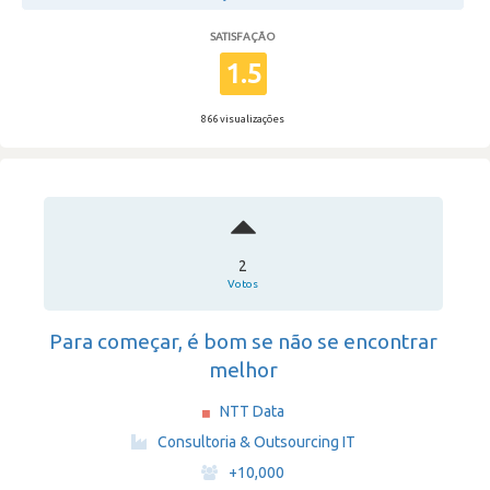
SATISFAÇÃO
1.5
866 visualizações
2
Votos
Para começar, é bom se não se encontrar
melhor
NTT Data
·
Consultoria & Outsourcing IT
·
+10,000