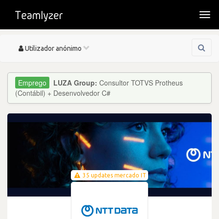
Togg
navi
Toggle
Utilizador anónimo
navigation
LUZA Group:
Consultor TOTVS Protheus
(Contábil) + Desenvolvedor C#
35 updates mercado IT