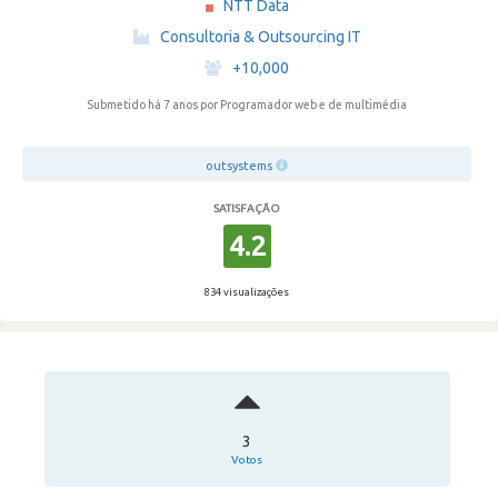
NTT Data
·
Consultoria & Outsourcing IT
·
+10,000
Submetido há 7 anos
por Programador web e de multimédia
outsystems
SATISFAÇÃO
4.2
834 visualizações
3
Votos