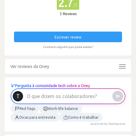
2.7
/5
3 Reviews
Escrever review
Conheces alguém que pode avaliar?
Ver reviews da Oney
Toggle
navigat
Pergunta à comunidade tech sobre a Oney
O
q
u
e
d
i
z
e
m
o
s
c
o
l
a
b
o
r
a
d
o
r
e
s
?
Red flags
Work-life balance
Dicas para entrevista
Como é trabalhar
powered by Teamlyzer.ai