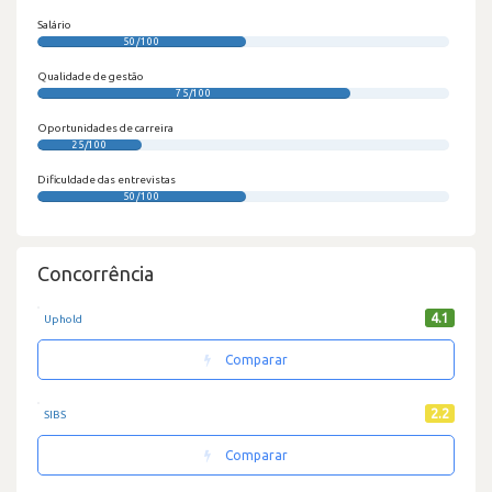
Salário
50/100
Qualidade de gestão
75/100
Oportunidades de carreira
25/100
Dificuldade das entrevistas
50/100
Concorrência
4.1
Uphold
Comparar
2.2
SIBS
Comparar