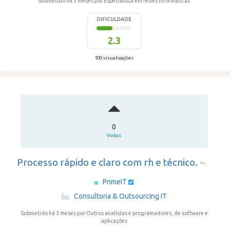
Submetido há 3 meses
por Especialista em redes informáticas
DIFICULDADE
2.3
100 visualizações
0
Votos
Processo rápido e claro com rh e técnico.
PrimeIT
·
Consultoria & Outsourcing IT
Submetido há 3 meses
por Outros analistas e programadores, de software e
aplicações