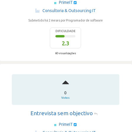
PrimeIT
·
Consultoria & Outsourcing IT
Submetido há 2 meses
por Programador de software
DIFICULDADE
2.3
60 visualizações
0
Votos
Entrevista sem objectivo
PrimeIT
·