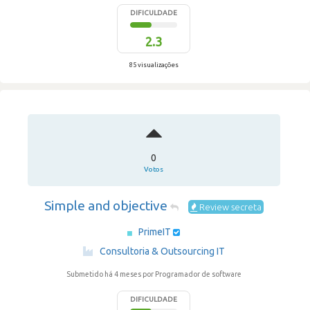
DIFICULDADE
2.3
85 visualizações
0
Votos
Simple and objective
Review secreta
PrimeIT
·
Consultoria & Outsourcing IT
Submetido há 4 meses
por Programador de software
DIFICULDADE