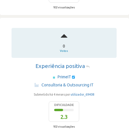
102 visualizações
0
Votos
Experiência positiva
PrimeIT
·
Consultoria & Outsourcing IT
Submetido há 4 meses por
utilizador_69408
DIFICULDADE
2.3
102 visualizações