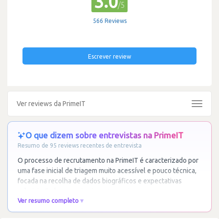
3.0
/5
566 Reviews
Escrever review
Ver reviews da PrimeIT
Toggle
navigat
O que dizem sobre entrevistas na PrimeIT
Resumo de 95 reviews recentes de entrevista
O processo de recrutamento na PrimeIT é caracterizado por
uma fase inicial de triagem muito acessível e pouco técnica,
focada na recolha de dados biográficos e expectativas
salariais. Embora o primeiro
…
Ler mais
Ver resumo completo