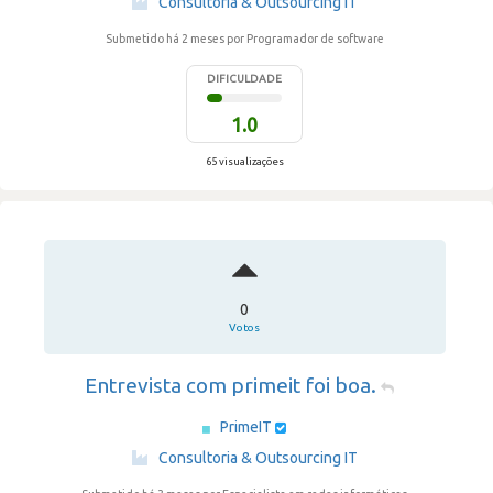
Consultoria & Outsourcing IT
Submetido há 2 meses
por Programador de software
DIFICULDADE
1.0
65 visualizações
0
Votos
Entrevista com primeit foi boa.
PrimeIT
·
Consultoria & Outsourcing IT