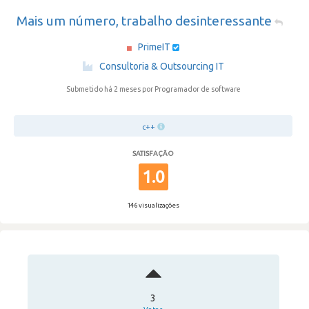
Mais um número, trabalho desinteressante
PrimeIT
·
Consultoria & Outsourcing IT
Submetido há 2 meses
por Programador de software
c++
SATISFAÇÃO
1.0
146 visualizações
3