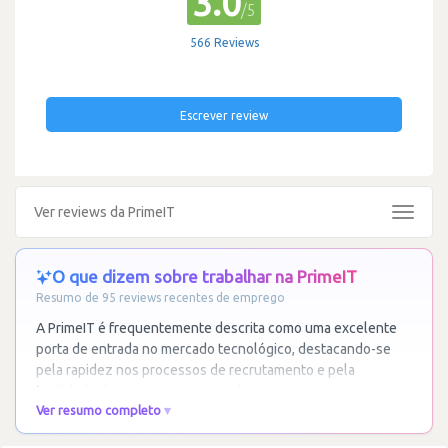
3.0
/5
566 Reviews
Escrever review
Ver reviews da PrimeIT
Toggle
navigat
O que dizem sobre trabalhar na PrimeIT
Resumo de 95 reviews recentes de emprego
A PrimeIT é frequentemente descrita como uma excelente
porta de entrada no mercado tecnológico, destacando-se
pela rapidez nos processos de recrutamento e pela
facilidade de integração, especialmente para
…
Ler mais
Ver resumo completo