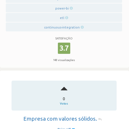
power-bi
etl
continuous-integration
SATISFAÇÃO
3.7
148 visualizações
0
Votos
Empresa com valores sólidos.