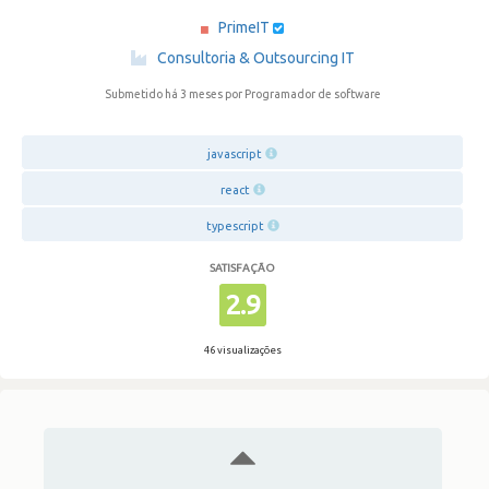
PrimeIT
·
Consultoria & Outsourcing IT
Submetido há 3 meses
por Programador de software
javascript
react
typescript
SATISFAÇÃO
2.9
46 visualizações