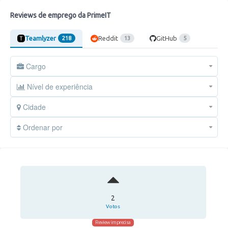
Reviews de emprego da PrimeIT
Teamlyzer
Reddit
GitHub
218
13
5
Cargo
Nível de experiência
Cidade
Ordenar por
2
Votos
Review imprecisa