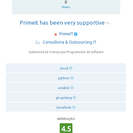
0
Votos
Primeit has been very supportive
PrimeIT
·
Consultoria & Outsourcing IT
Submetido há 3 meses
por Programador de software
cloud
python
ansible
go-golang
terraform
SATISFAÇÃO
4.5