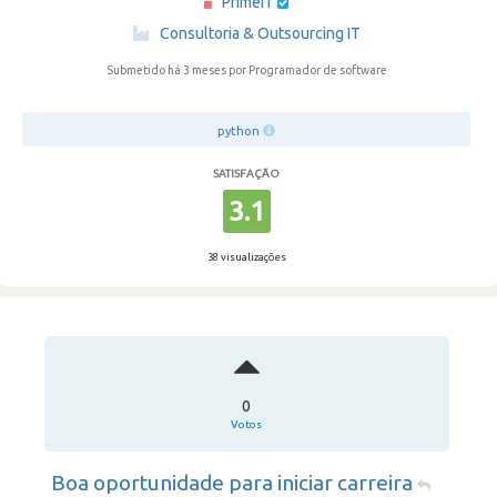
PrimeIT
·
Consultoria & Outsourcing IT
Submetido há 3 meses
por Programador de software
python
SATISFAÇÃO
3.1
38 visualizações
0
Votos
Boa oportunidade para iniciar carreira