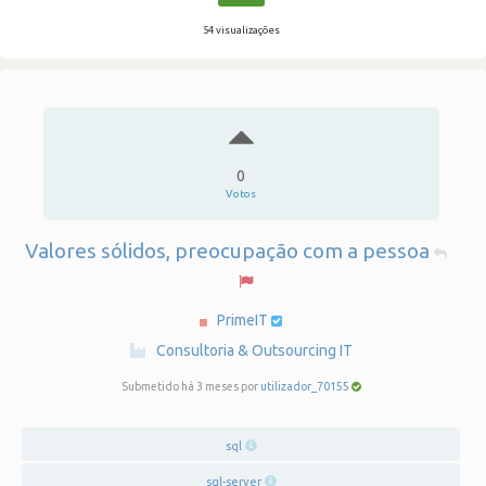
54 visualizações
0
Votos
Valores sólidos, preocupação com a pessoa
PrimeIT
·
Consultoria & Outsourcing IT
Submetido há 3 meses por
utilizador_70155
sql
sql-server