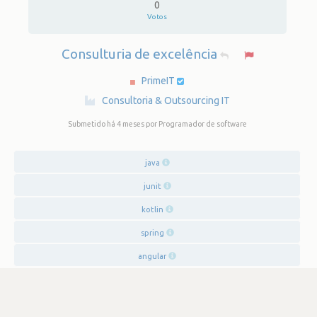
0
Votos
Consulturia de excelência
PrimeIT
·
Consultoria & Outsourcing IT
Submetido há 4 meses
por Programador de software
java
junit
kotlin
spring
angular
SATISFAÇÃO
3.1