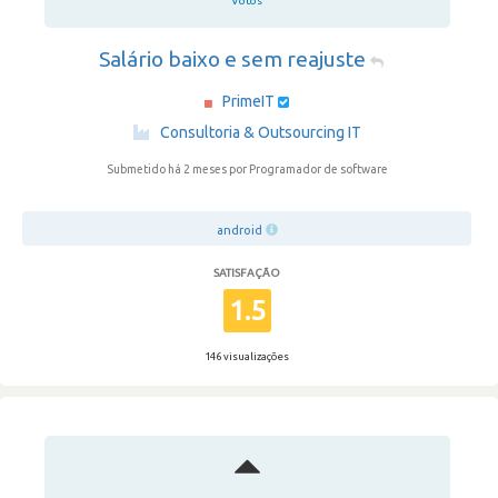
Votos
Salário baixo e sem reajuste
PrimeIT
·
Consultoria & Outsourcing IT
Submetido há 2 meses
por Programador de software
android
SATISFAÇÃO
1.5
146 visualizações