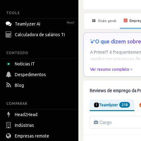
TOOLS
Visão geral
Empre
Novo!
Teamlyzer AI
Calculadora de salários TI
O que dizem sobre 
A PrimeIT é frequentemen
CONTEÚDO
rapidez nos processos de 
Notícias IT
Ver resumo completo
Despedimentos
Blog
Reviews de emprego da P
COMPARAR
Teamlyzer
218
Head2Head
Cargo
Indústrias
Empresas remote