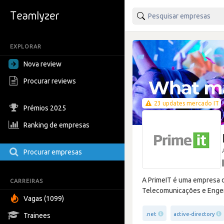
EXPLORAR
Nova review
Procurar reviews
23 updates mercado IT
Prémios 2025
Ranking de empresas
Procurar empresas
A PrimeIT é uma empresa de
CARREIRAS
Telecomunicações e Engen
Vagas (1099)
.net
active-directory
Trainees