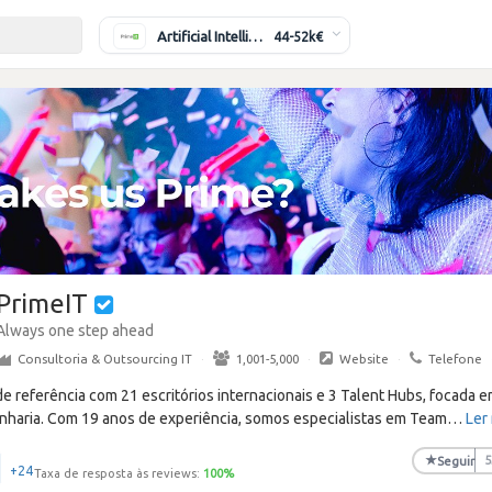
Artificial Intelligence Engineer
44-52k€
PrimeIT
Always one step ahead
Consultoria & Outsourcing IT
·
1,001-5,000
·
Website
·
Telefone
 referência com 21 escritórios internacionais e 3 Talent Hubs, focada em
haria. Com 19 anos de experiência, somos especialistas em Team
…
Ler
★
Seguir
5
+24
Taxa de resposta às reviews:
100
%