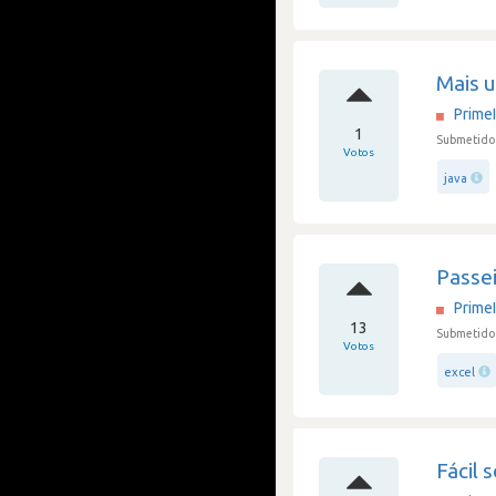
Mais 
Prime
1
Submetido 
Votos
java
Passe
Prime
13
Submetido 
Votos
excel
Fácil 