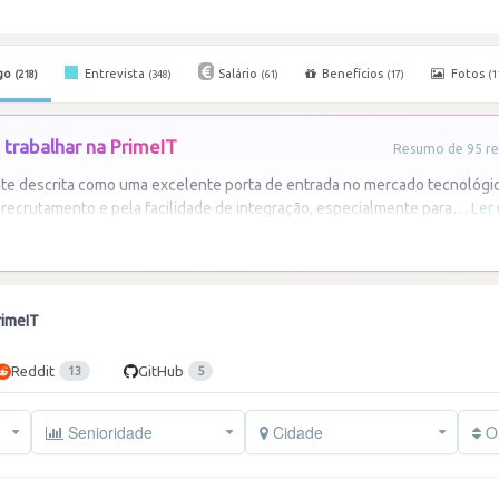
go
Entrevista
Salário
Benefícios
Fotos
(218)
(348)
(61)
(17)
(1
trabalhar na PrimeIT
Resumo de 95 re
te descrita como uma excelente porta de entrada no mercado tecnológi
recrutamento e pela facilidade de integração, especialmente para
…
Ler
rimeIT
Reddit
GitHub
13
5
Senioridade
Cidade
Or