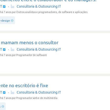
IT
·
Consultoria & Outsourcing IT
há 7 anos
por Outros analistas e programadores, de software e aplicações
e-design
 mamam menos o consultor
IT
·
Consultoria & Outsourcing IT
há 7 anos
por Programador de software
te no escritório é fixe
IT
·
Consultoria & Outsourcing IT
há 7 anos
por Programador web e de multimédia
t