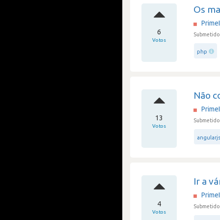
Os ma
Prime
6
Submetido 
Votos
php
Não co
Prime
13
Submetido 
Votos
angularj
Ir a v
Prime
4
Submetido 
Votos