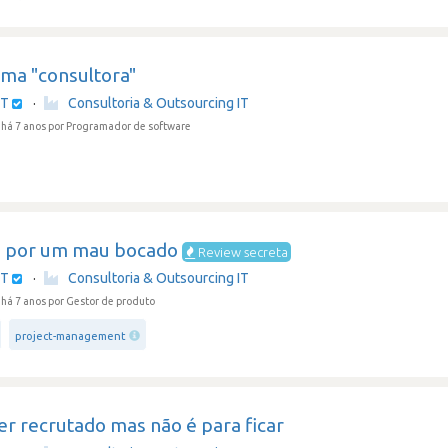
uma "consultora"
IT
·
Consultoria & Outsourcing IT
há 7 anos
por Programador de software
i por um mau bocado
Review secreta
IT
·
Consultoria & Outsourcing IT
há 7 anos
por Gestor de produto
project-management
ser recrutado mas não é para ficar