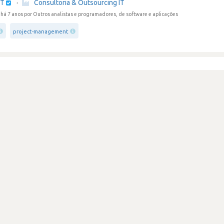
IT
·
Consultoria & Outsourcing IT
há 7 anos
por Outros analistas e programadores, de software e aplicações
project-management
ma empresa para começar e fazer carreira
IT
·
Consultoria & Outsourcing IT
há 7 anos por
utilizador_1061
 a mudar na mentalidade.
IT
·
Consultoria & Outsourcing IT
há 7 anos
por Programador web e de multimédia