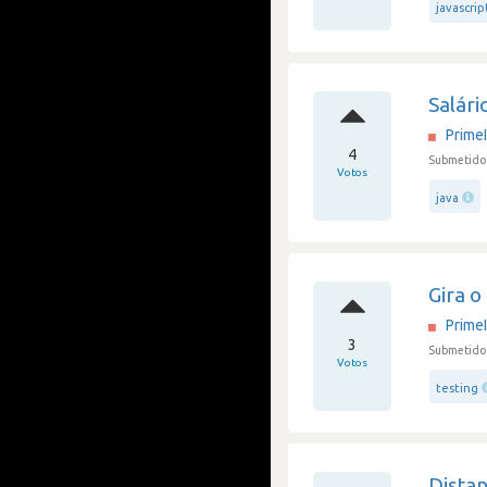
javascrip
Salári
Prime
4
Submetido 
Votos
java
Gira o
Prime
3
Submetido 
Votos
testing
Dista