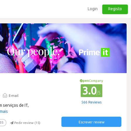
Login
Registo
pen
Company
3.0
/5
·
E-mail
566 Reviews
 serviços de IT,
 mais
Escrever review
35
Pedir review (
15
)