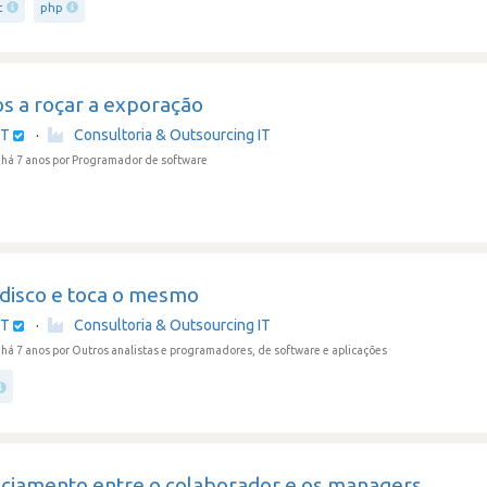
t
php
os a roçar a exporação
IT
·
Consultoria & Outsourcing IT
há 7 anos
por Programador de software
 disco e toca o mesmo
IT
·
Consultoria & Outsourcing IT
há 7 anos
por Outros analistas e programadores, de software e aplicações
nciamento entre o colaborador e os managers.