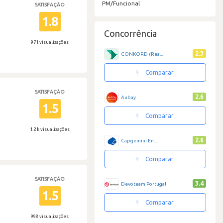
PM/Funcional
SATISFAÇÃO
1.8
Concorrência
971 visualizações
2.3
CONKORD (Rea...
Comparar
SATISFAÇÃO
2.6
Aubay
1.5
Comparar
1.2 k visualizações
2.6
Capgemini En...
Comparar
SATISFAÇÃO
3.4
Devoteam Portugal
1.5
Comparar
998 visualizações