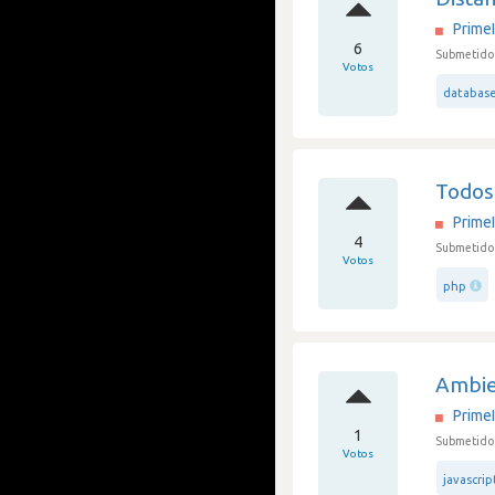
Prime
6
Submetido 
Votos
databas
Todos
Prime
4
Submetido 
Votos
php
Ambien
Prime
1
Submetido 
Votos
javascrip