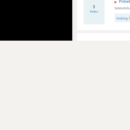
Prime
3
Submetido 
Votos
testing
Pessi
Prime
2
Submetido 
Votos
java
Muito
Prime
3
Submetido 
Votos
php