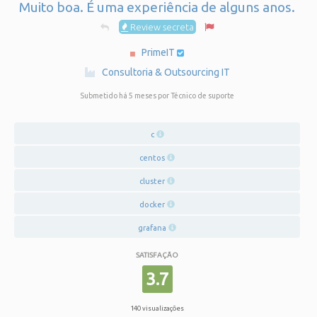
Muito boa. É uma experiência de alguns anos.
Review secreta
PrimeIT
·
Consultoria & Outsourcing IT
Submetido há 5 meses
por Técnico de suporte
c
centos
cluster
docker
grafana
SATISFAÇÃO
3.7
140 visualizações