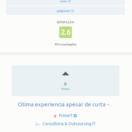
unix
sailpoint
SATISFAÇÃO
2.6
192 visualizações
0
Votos
Otima experiencia apesar de curta
PrimeIT
·
Consultoria & Outsourcing IT