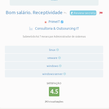
Bom salário. Receptividade
Review secreta
PrimeIT
·
Consultoria & Outsourcing IT
Submetido há 7 meses
por Administrador de sistemas
linux
vmware
windows
windows-server
SATISFAÇÃO
4.5
243 visualizações