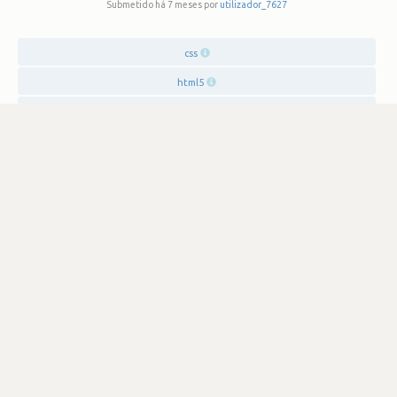
Submetido há 7 meses por
utilizador_7627
css
html5
javascript
angular
typescript
SATISFAÇÃO
3.7
214 visualizações
0