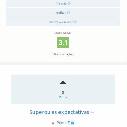
firewall
redhat
windows-server
SATISFAÇÃO
3.1
134 visualizações
0
Votos
Superou as expectativas
PrimeIT