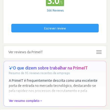
3.0
/5
566 Reviews
Escrever review
Ver reviews da PrimeIT
Toggle
navigat
O que dizem sobre trabalhar na PrimeIT
Resumo de 95 reviews recentes de emprego
A PrimeIT é frequentemente descrita como uma excelente
porta de entrada no mercado tecnológico, destacando-se
pela rapidez nos processos de recrutamento e pela
facilidade de integração, especialmente para
…
Ler mais
Ver resumo completo