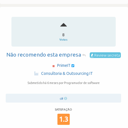
8
Votos
Não recomendo esta empresa
Review secreta
PrimeIT
·
Consultoria & Outsourcing IT
Submetido há 6 meses
por Programador de software
c#
SATISFAÇÃO
1.3