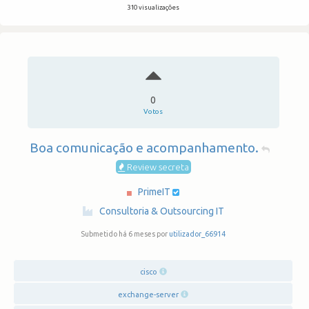
310 visualizações
0
Votos
Boa comunicação e acompanhamento.
Review secreta
PrimeIT
·
Consultoria & Outsourcing IT
Submetido há 6 meses por
utilizador_66914
cisco
exchange-server