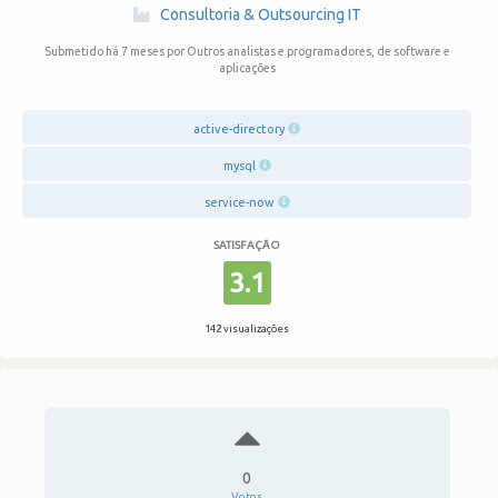
·
Consultoria & Outsourcing IT
Submetido há 7 meses
por Outros analistas e programadores, de software e
aplicações
active-directory
mysql
service-now
SATISFAÇÃO
3.1
142 visualizações
0
Votos