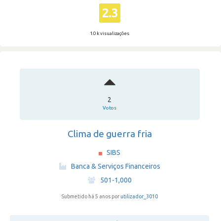
2.3
1.0 k visualizações
2
Votos
Clima de guerra fria
SIBS
·
Banca & Serviços Financeiros
·
501-1,000
Submetido há 5 anos por
utilizador_3010