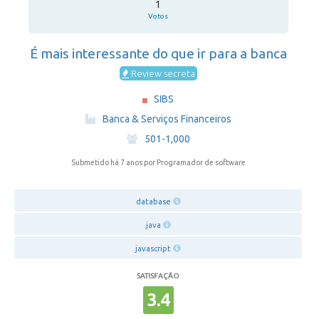
1
Votos
É mais interessante do que ir para a banca
Review secreta
SIBS
·
Banca & Serviços Financeiros
·
501-1,000
Submetido há 7 anos
por Programador de software
database
java
javascript
SATISFAÇÃO
3.4