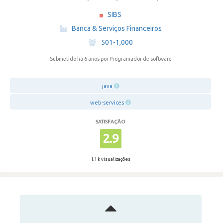
SIBS
·
Banca & Serviços Financeiros
·
501-1,000
Submetido há 6 anos
por Programador de software
java
web-services
SATISFAÇÃO
2.9
1.1 k visualizações