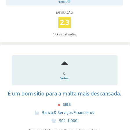
email
SATISFAÇÃO
2.3
1.4 k visualizações
0
Votos
É um bom sítio para a malta mais descansada.
SIBS
·
Banca & Serviços Financeiros
·
501-1,000