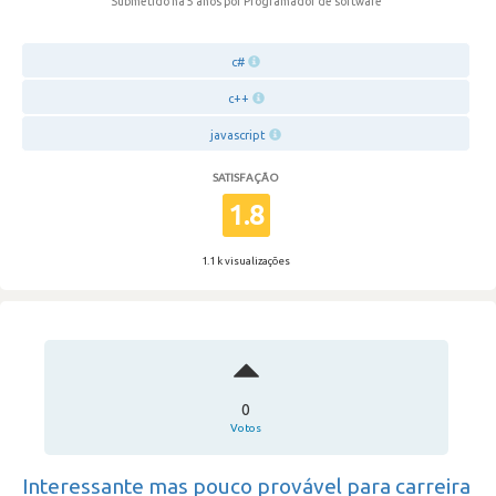
Submetido há 5 anos
por Programador de software
c#
c++
javascript
SATISFAÇÃO
1.8
1.1 k visualizações
0
Votos
Interessante mas pouco provável para carreira