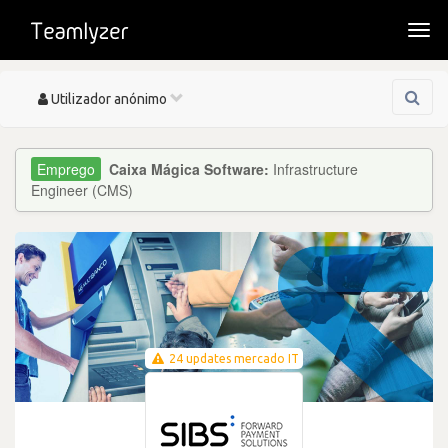
Togg
navi
Toggle
Utilizador anónimo
navigation
Caixa Mágica Software:
Infrastructure
Engineer (CMS)
24 updates mercado IT