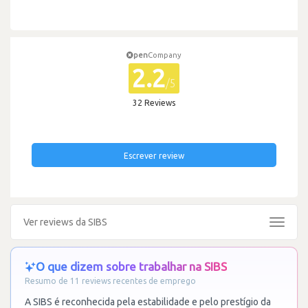
pen
Company
2.2
/5
32 Reviews
Escrever review
Ver reviews da SIBS
Toggle
navigat
O que dizem sobre trabalhar na SIBS
Resumo de 11 reviews recentes de emprego
A SIBS é reconhecida pela estabilidade e pelo prestígio da