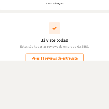
1.3 k visualizações
Já viste todas!
Estas são todas as reviews de emprego da SIBS.
Vê as 11 reviews de entrevista
«
4
5
»
Volume de reviews de emprego