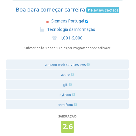
Boa para começar carreira
Review secreta
Siemens Portugal
·
Tecnologia da Informação
·
1,001-5,000
Submetido há 1 ano e 13 dias
por Programador de software
amazon-web-services-aws
azure
git
python
terraform
SATISFAÇÃO
2.6