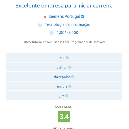
Excelente empresa para iniciar carreira
Siemens Portugal
·
Tecnologia da Informação
·
1,001-5,000
Submetido há 1 ano e 9 meses
por Programador de software
c++
python
sharepoint
ansible
jira
SATISFAÇÃO
3.4
549 visualizações