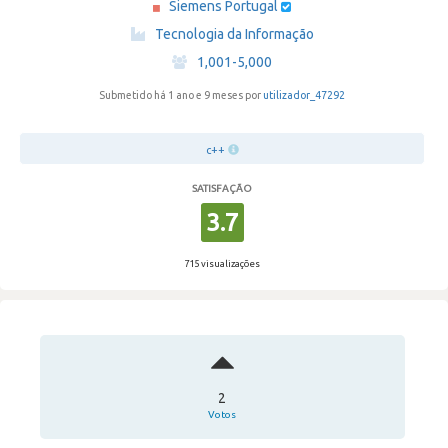
Siemens Portugal
·
Tecnologia da Informação
·
1,001-5,000
Submetido há 1 ano e 9 meses por
utilizador_47292
c++
SATISFAÇÃO
3.7
715 visualizações
2
Votos