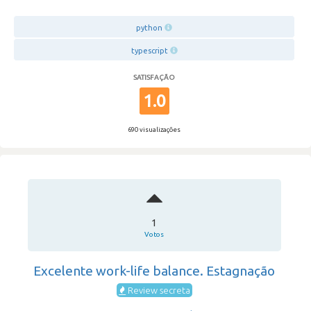
python
typescript
SATISFAÇÃO
1.0
690 visualizações
1
Votos
Excelente work-life balance. Estagnação
Review secreta