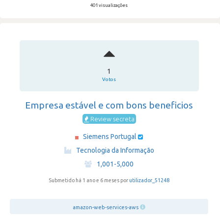
401 visualizações
1
Votos
Empresa estável e com bons beneficios
Review secreta
Siemens Portugal
·
Tecnologia da Informação
·
1,001-5,000
Submetido há 1 ano e 6 meses por
utilizador_51248
amazon-web-services-aws