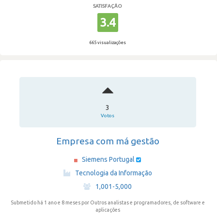
SATISFAÇÃO
3.4
665 visualizações
3
Votos
Empresa com má gestão
Siemens Portugal
·
Tecnologia da Informação
·
1,001-5,000
Submetido há 1 ano e 8 meses
por Outros analistas e programadores, de software e
aplicações