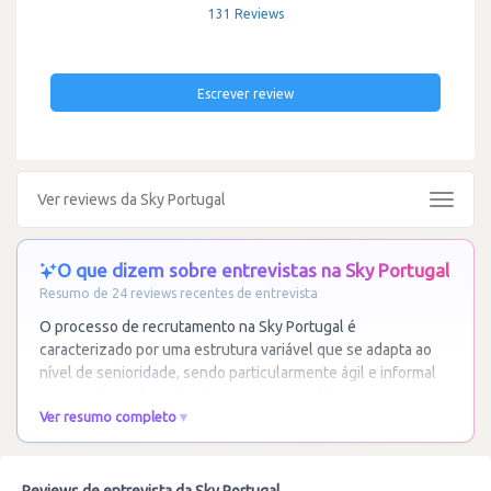
131 Reviews
Escrever review
Ver reviews da Sky Portugal
Toggle
navigat
O que dizem sobre entrevistas na Sky Portugal
Resumo de 24 reviews recentes de entrevista
O processo de recrutamento na Sky Portugal é
caracterizado por uma estrutura variável que se adapta ao
nível de senioridade, sendo particularmente ágil e informal
para estágios de verão. Enquanto os candidatos
…
Ler mais
Ver resumo completo