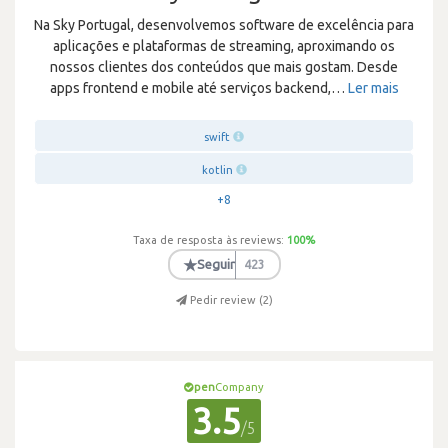
Na Sky Portugal, desenvolvemos software de excelência para
aplicações e plataformas de streaming, aproximando os
nossos clientes dos conteúdos que mais gostam. Desde
apps frontend e mobile até serviços backend,
…
Ler mais
swift
kotlin
+8
Taxa de resposta às reviews:
100
%
★
Seguir
423
Pedir review (
2
)
pen
Company
3.5
/5