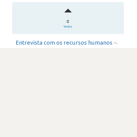
0
Votos
Entrevista com os recursos humanos
Sky Portugal
·
Indústria & Serviços
Submetido há 3 anos
por Programador de software
DIFICULDADE
1.0
441 visualizações