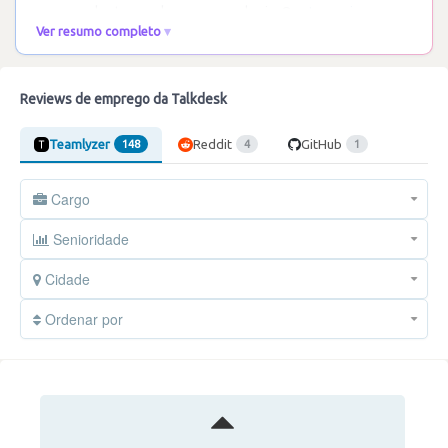
uma excelente escola para engenharia. O
…
Ler mais
Ver resumo completo
Reviews de emprego da Talkdesk
Teamlyzer
Reddit
GitHub
148
4
1
Cargo
Senioridade
Cidade
Ordenar por