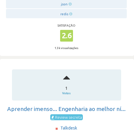
json
redis
SATISFAÇÃO
2.6
1.3 k visualizações
1
Votos
Aprender imenso... Engenharia ao melhor ní...
Review secreta
Talkdesk