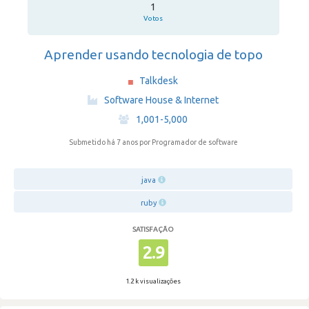
1
Votos
Aprender usando tecnologia de topo
Talkdesk
·
Software House & Internet
·
1,001-5,000
Submetido há 7 anos
por Programador de software
java
ruby
SATISFAÇÃO
2.9
1.2 k visualizações