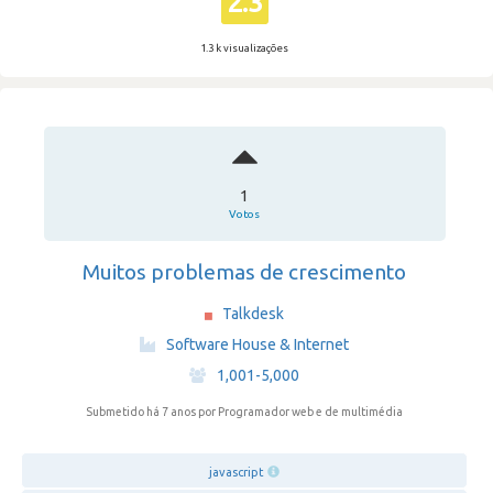
2.3
1.3 k visualizações
1
Votos
Muitos problemas de crescimento
Talkdesk
·
Software House & Internet
·
1,001-5,000
Submetido há 7 anos
por Programador web e de multimédia
javascript