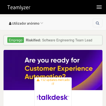
Togg
navi
Toggle
Utilizador anónimo
navigation
Riskified:
Software Engineering Team Lead
152 updates mercado
IT