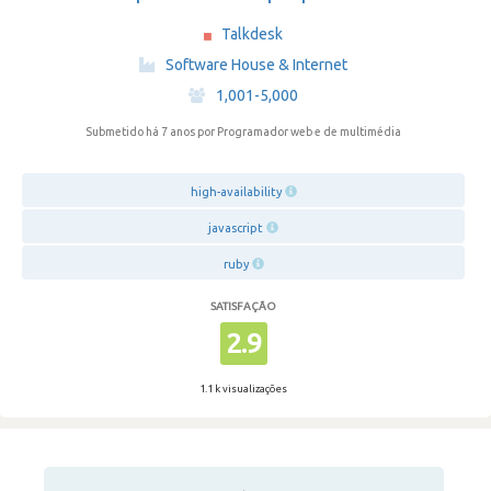
Talkdesk
·
Software House & Internet
·
1,001-5,000
Submetido há 7 anos
por Programador web e de multimédia
high-availability
javascript
ruby
SATISFAÇÃO
2.9
1.1 k visualizações