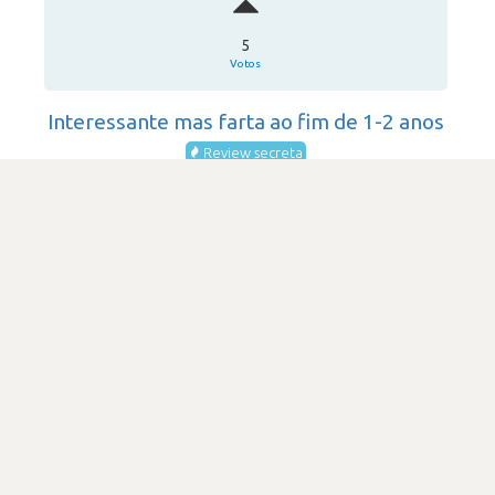
5
Votos
Interessante mas farta ao fim de 1-2 anos
Review secreta
Talkdesk
·
Software House & Internet
·
1,001-5,000
Submetido há 7 anos
por Programador web e de multimédia
git
javascript
testing
SATISFAÇÃO