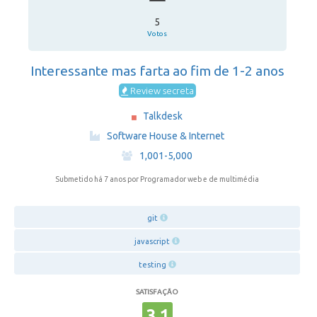
5
Votos
Interessante mas farta ao fim de 1-2 anos
Review secreta
Talkdesk
·
Software House & Internet
·
1,001-5,000
Submetido há 7 anos
por Programador web e de multimédia
git
javascript
testing
SATISFAÇÃO
3.1