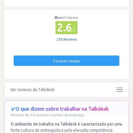
pen
Company
2.6
/5
258 Reviews
Escrever review
Ver reviews da Talkdesk
Toggle
navigat
O que dizem sobre trabalhar na Talkdesk
Resumo de 34 reviews recentes de emprego
O ambiente de trabalho na Talkdesk é caracterizado por uma
forte cultura de entreajuda e pela elevada competência