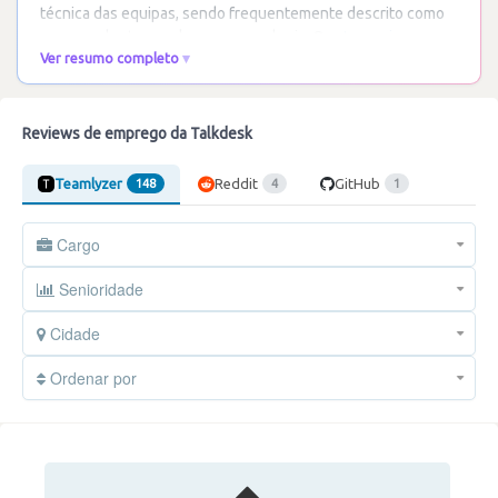
técnica das equipas, sendo frequentemente descrito como
uma excelente escola para engenharia. O
…
Ler mais
Ver resumo completo
Reviews de emprego da Talkdesk
Teamlyzer
Reddit
GitHub
148
4
1
Cargo
Senioridade
Cidade
Ordenar por