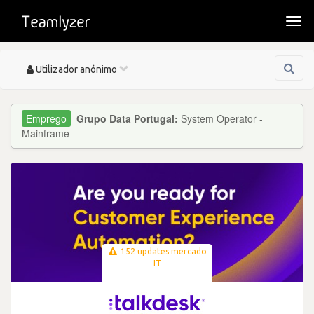
Togg
navi
Toggle
Utilizador anónimo
navigation
Grupo Data Portugal:
System Operator -
Mainframe
152 updates mercado
IT