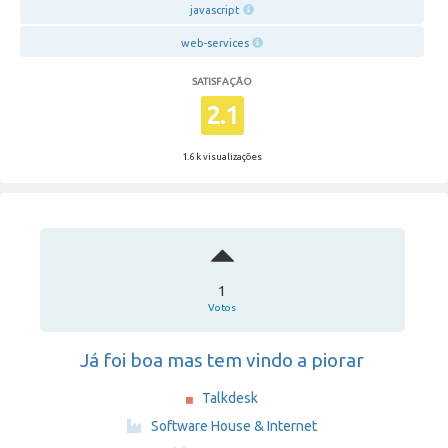
javascript
web-services
SATISFAÇÃO
2.1
1.6 k visualizações
1
Votos
Já foi boa mas tem vindo a piorar
Talkdesk
·
Software House & Internet
·