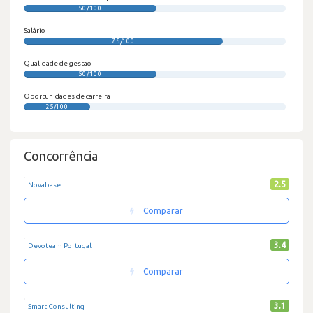
50/100
Salário
75/100
Qualidade de gestão
50/100
Oportunidades de carreira
25/100
Concorrência
2.5
Novabase
Comparar
3.4
Devoteam Portugal
Comparar
3.1
Smart Consulting