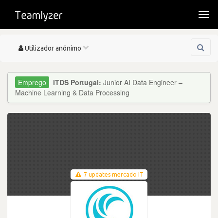
Togg
navi
Toggle
Utilizador anónimo
navigation
ITDS Portugal:
Junior AI Data Engineer –
Machine Learning & Data Processing
7 updates mercado IT