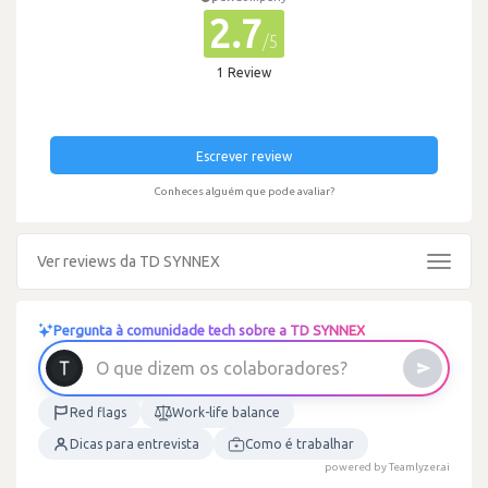
2.7
/5
1 Review
Escrever review
Conheces alguém que pode avaliar?
Ver reviews da TD SYNNEX
Toggle
navigat
Pergunta à comunidade tech sobre a TD SYNNEX
O
q
u
e
d
i
z
e
m
o
s
c
o
l
a
b
o
r
a
d
o
r
e
s
?
Red flags
Work-life balance
Dicas para entrevista
Como é trabalhar
powered by Teamlyzer.ai