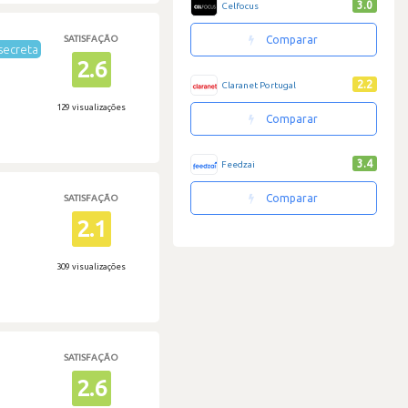
3.0
Celfocus
SATISFAÇÃO
Comparar
secreta
2.6
2.2
Claranet Portugal
129 visualizações
Comparar
3.4
Feedzai
Comparar
SATISFAÇÃO
2.1
309 visualizações
SATISFAÇÃO
2.6