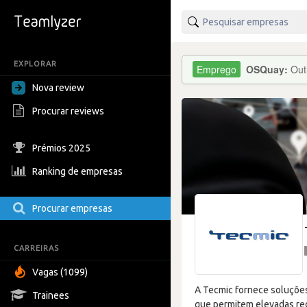
EXPLORAR
OSQuay:
Out
Nova review
Procurar reviews
Prémios 2025
Ranking de empresas
Procurar empresas
CARREIRAS
Vagas (1099)
A Tecmic fornece soluções
Trainees
que permitem elevadas red