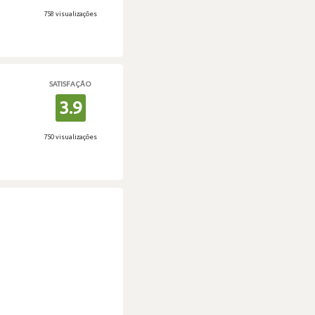
758 visualizações
SATISFAÇÃO
3.9
750 visualizações