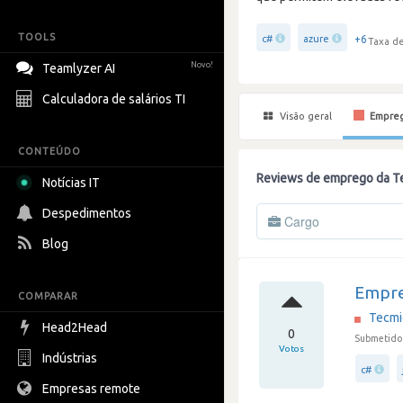
TOOLS
+6
c#
azure
Taxa de
Novo!
Teamlyzer AI
Calculadora de salários TI
Visão geral
Empre
CONTEÚDO
Reviews de emprego da T
Notícias IT
Despedimentos
Cargo
Blog
Empre
COMPARAR
Tecmi
Head2Head
0
Submetido
Votos
Indústrias
c#
Empresas remote