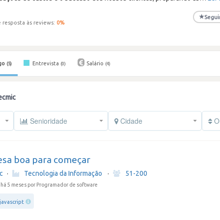
★
Segui
 resposta às reviews:
0
%
go
Entrevista
Salário
(5)
(0)
(4)
ecmic
Senioridade
Cidade
Or
sa boa para começar
c
·
Tecnologia da Informação
·
51-200
 há 5 meses
por Programador de software
javascript