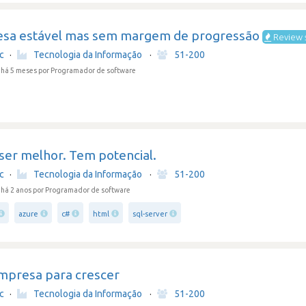
sa estável mas sem margem de progressão
Review 
c
·
Tecnologia da Informação
·
51-200
 há 5 meses
por Programador de software
ser melhor. Tem potencial.
c
·
Tecnologia da Informação
·
51-200
há 2 anos
por Programador de software
azure
c#
html
sql-server
mpresa para crescer
c
·
Tecnologia da Informação
·
51-200