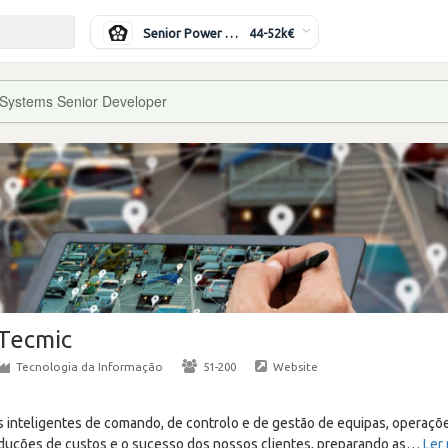
Senior Power Systems Engineer
44-52k€
Systems Senior Developer
Tecmic
Tecnologia da Informação
·
51-200
·
Website
 inteligentes de comando, de controlo e de gestão de equipas, operaçõe
uções de custos e o sucesso dos nossos clientes, preparando as
…
Ler