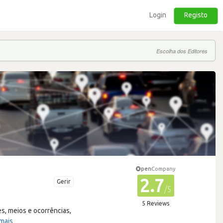
Login
Registo
Escolha dos Editores
pen
Company
2.7
Gerir
/5
5 Reviews
s, meios e ocorrências,
 mais