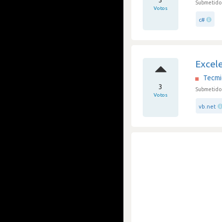
3
Submetido 
Votos
c#
Excel
Tecmi
3
Submetido 
Votos
vb.net