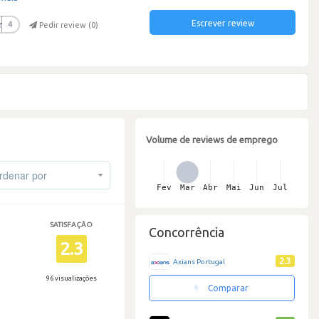
Escrever review
r
4
Pedir review (
0
)
Volume de reviews de emprego
denar por
SATISFAÇÃO
Concorrência
2.3
2.3
Axians Portugal
96 visualizações
Comparar