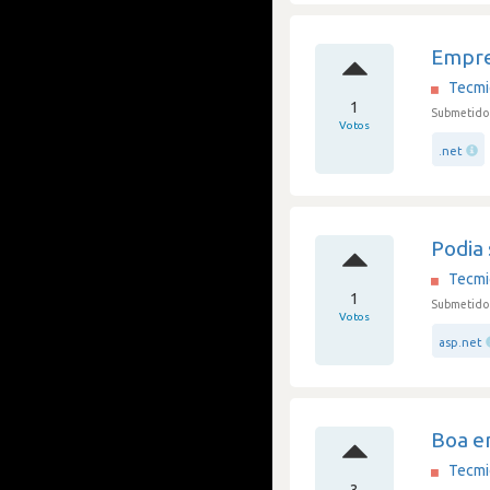
Empre
Tecmi
1
Submetido
Votos
.net
Podia 
Tecmi
1
Submetido 
Votos
asp.net
Boa e
Tecmi