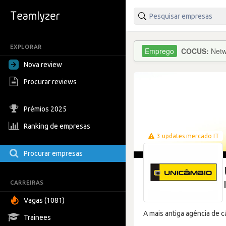
EXPLORAR
COCUS:
Netw
Nova review
Procurar reviews
Prémios 2025
Ranking de empresas
3 updates mercado IT
Procurar empresas
CARREIRAS
Vagas (1081)
A mais antiga agência de c
Trainees