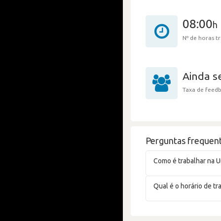
08:00
h
Nº de horas 
Ainda 
Taxa de feedb
Perguntas frequen
Como é trabalhar na 
Qual é o horário de t