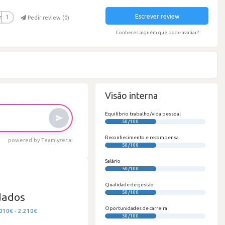
Escrever review
r
1
Pedir review (
0
)
Conheces alguém que pode avaliar?
Visão interna
Equilíbrio trabalho/vida pessoal
50/100
Reconhecimento e recompensa
powered by Teamlyzer.ai
50/100
Salário
50/100
Qualidade de gestão
50/100
dados
Oportunidades de carreira
010€ - 2.210€
50/100