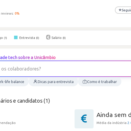
★
Segui
 reviews:
0
%
go
Entrevista
Salário
(1)
(0)
(0)
ade tech sobre a Unicâmbio
o
s
c
o
l
a
b
o
r
a
d
o
r
e
s
?
k-life balance
Dicas para entrevista
Como é trabalhar
ários e candidatos (1)
Ainda sem 
omendação
Média da indústria
2.