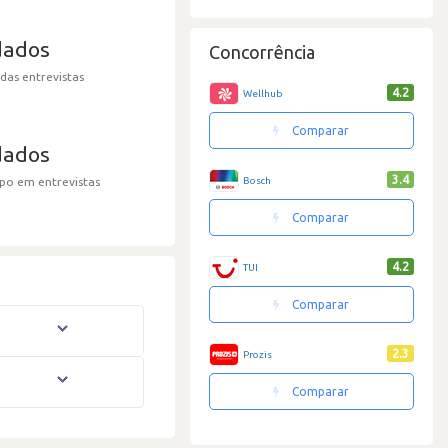
dados
Concorrência
 das entrevistas
4.2
Wellhub
Comparar
dados
3.4
po em entrevistas
Bosch
Comparar
4.2
TUI
Comparar
2.3
Prozis
Comparar