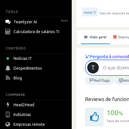
TOOLS
mysql
Taxa de resposta às
Novo!
Teamlyzer AI
Calculadora de salários TI
Visão geral
Empre
CONTEÚDO
Pergunta à comunid
Notícias IT
O
q
u
e
d
i
z
e
m
Despedimentos
Blog
Red flags
Wor
COMPARAR
Reviews de funcion
Head2Head
100
%
Indústrias
Taxa de rec
Empresas remote