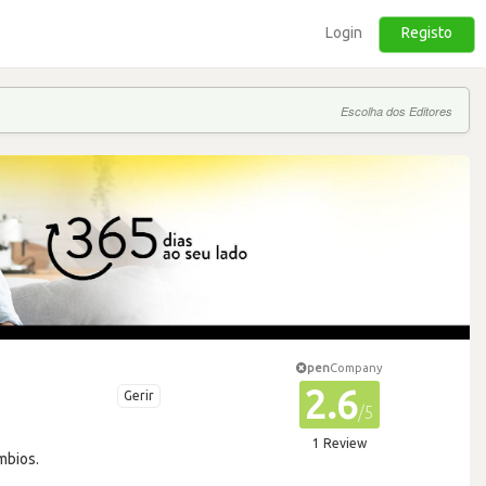
Login
Registo
Escolha dos Editores
pen
Company
2.6
Gerir
/5
1 Review
mbios.