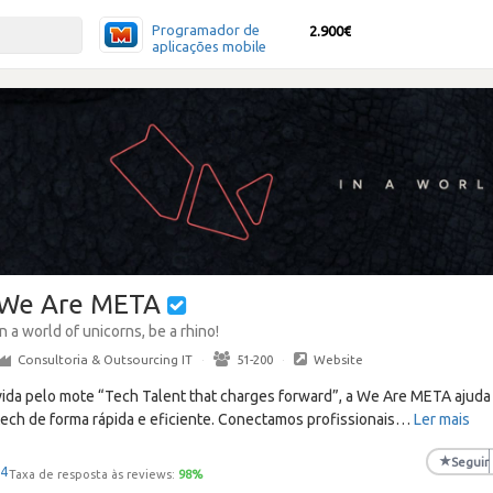
Programador de
2.900€
aplicações mobile
We Are META
In a world of unicorns, be a rhino!
Consultoria & Outsourcing IT
·
51-200
·
Website
ida pelo mote “Tech Talent that charges forward”, a We Are META ajud
tech de forma rápida e eficiente. Conectamos profissionais
…
Ler mais
★
Seguir
4
Taxa de resposta às reviews:
98
%