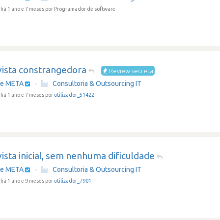
há 1 ano e 7 meses
por Programador de software
vista constrangedora
Review secreta
re META
·
Consultoria & Outsourcing IT
há 1 ano e 7 meses por
utilizador_51422
ista inicial, sem nenhuma dificuldade
re META
·
Consultoria & Outsourcing IT
há 1 ano e 9 meses por
utilizador_7901