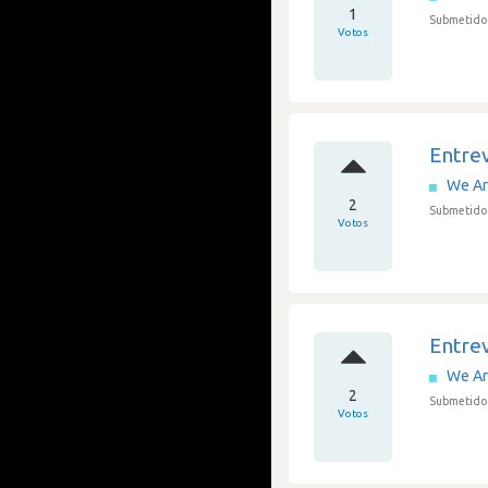
1
Submetido 
Votos
Entre
We A
2
Submetido 
Votos
Entrev
We A
2
Submetido 
Votos