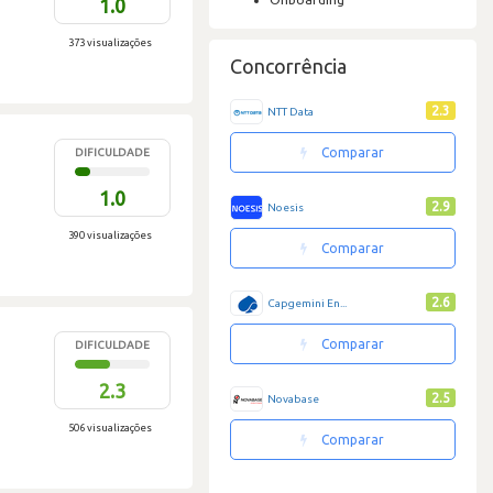
1.0
373 visualizações
Concorrência
2.3
NTT Data
Comparar
DIFICULDADE
1.0
2.9
Noesis
390 visualizações
Comparar
2.6
Capgemini En...
Comparar
DIFICULDADE
2.3
2.5
Novabase
506 visualizações
Comparar