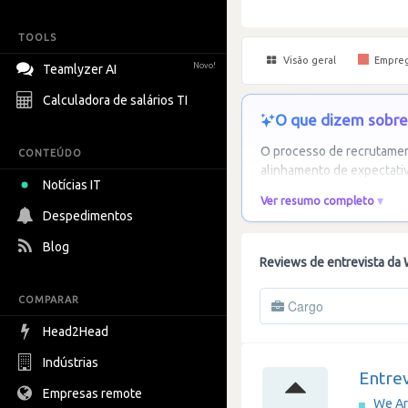
TOOLS
Visão geral
Empre
Novo!
Teamlyzer AI
Calculadora de salários TI
O que dizem sobre
O processo de recrutamen
CONTEÚDO
alinhamento de expectativa
Notícias IT
Ver resumo completo
Despedimentos
Blog
Reviews de entrevista da
COMPARAR
Cargo
Head2Head
Indústrias
Entrev
Empresas remote
We A