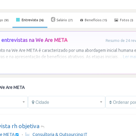
go
Entrevista
Salário
Benefícios
Fotos
(58)
(36)
(27)
(15)
(3)
 entrevistas na We Are META
Resumo de 24 revi
to na We Are META é caracterizado por uma abordagem inicial humana e
s e na apresentação de benefícios atrativos. As etapas iniciais
…
Ler ma
 We Are META
Cidade
Ordenar po
ista rh objetiva
re META
·
Consultoria & Outsourcing IT