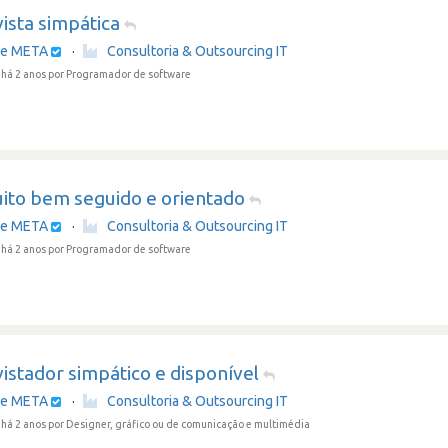
ista simpática
re META
·
Consultoria & Outsourcing IT
há 2 anos
por Programador de software
uito bem seguido e orientado
re META
·
Consultoria & Outsourcing IT
há 2 anos
por Programador de software
istador simpático e disponível
re META
·
Consultoria & Outsourcing IT
há 2 anos
por Designer, gráfico ou de comunicação e multimédia