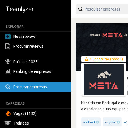
EXPLORAR
Nova review
Procurar reviews
1 update mercado IT
Prémios 2025
Ranking de empresas
Procurar empresas
Nascida em Portugal e mov
CARREIRAS
a escalar as suas equipas 
Vagas (1132)
+1
android
angular
Trainees