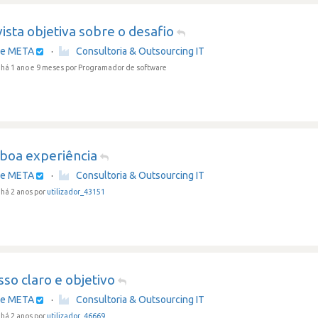
ista objetiva sobre o desafio
re META
·
Consultoria & Outsourcing IT
há 1 ano e 9 meses
por Programador de software
 boa experiência
re META
·
Consultoria & Outsourcing IT
há 2 anos por
utilizador_43151
so claro e objetivo
re META
·
Consultoria & Outsourcing IT
há 2 anos por
utilizador_46669