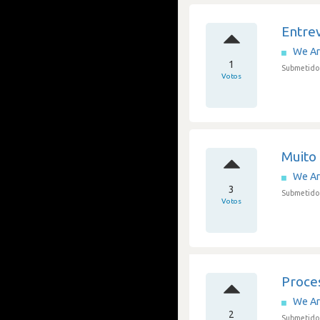
Entrev
We A
1
Submetido 
Votos
Muito
We A
3
Submetido 
Votos
Proces
We A
2
Submetido 