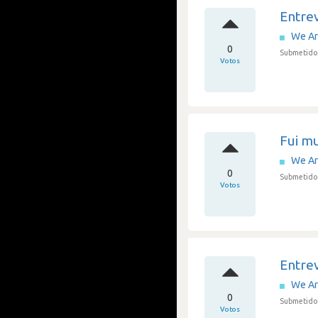
Entrev
We A
0
Submetido 
Votos
Fui m
We A
0
Submetido 
Votos
Entrev
We A
0
Submetido 
Votos