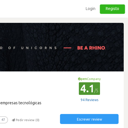
Login
Registo
pen
Company
4.1
/5
94 Reviews
a empresas tecnológicas
Escrever review
47
Pedir review (
0
)