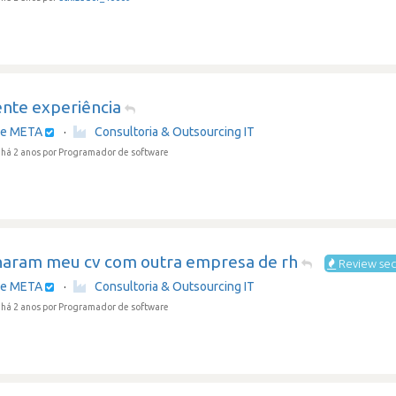
ente experiência
re META
·
Consultoria & Outsourcing IT
há 2 anos
por Programador de software
lharam meu cv com outra empresa de rh
Review sec
re META
·
Consultoria & Outsourcing IT
há 2 anos
por Programador de software