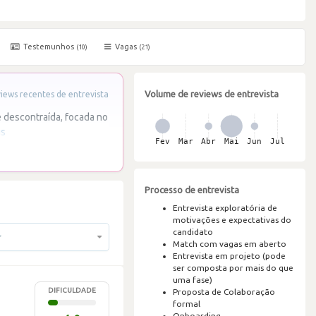
Testemunhos
Vagas
(10)
(21)
Volume de reviews de entrevista
ews recentes de entrevista
 descontraída, focada no
is
Processo de entrevista
Entrevista exploratória de
motivações e expectativas do
candidato
r
Match com vagas em aberto
Entrevista em projeto (pode
ser composta por mais do que
uma fase)
DIFICULDADE
Proposta de Colaboração
formal
Onboarding