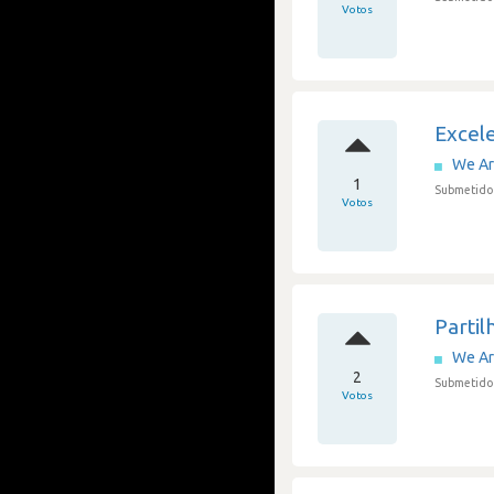
Votos
Excel
We A
1
Submetido 
Votos
Parti
We A
2
Submetido 
Votos