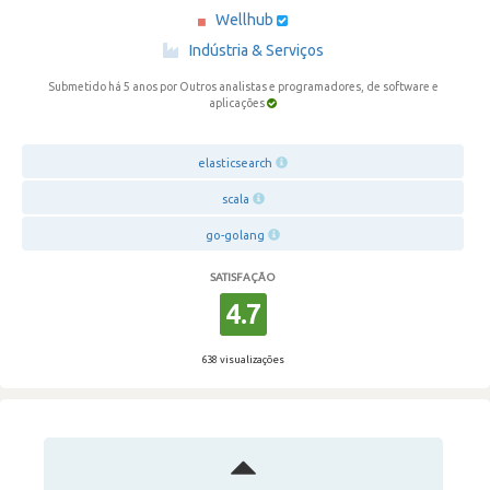
Wellhub
·
Indústria & Serviços
Submetido há 5 anos
por Outros analistas e programadores, de software e
aplicações
elasticsearch
scala
go-golang
SATISFAÇÃO
4.7
638 visualizações