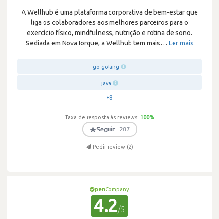
A Wellhub é uma plataforma corporativa de bem-estar que
liga os colaboradores aos melhores parceiros para o
exercício físico, mindfulness, nutrição e rotina de sono.
Sediada em Nova Iorque, a Wellhub tem mais
…
Ler mais
go-golang
java
+8
Taxa de resposta às reviews:
100
%
★
Seguir
207
Pedir review (
2
)
pen
Company
4.2
/5