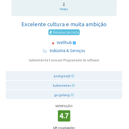
2
Votos
Excelente cultura e muita ambição
Review secreta
Wellhub
·
Indústria & Serviços
Submetido há 5 anos
por Programador de software
postgresql
kubernetes
go-golang
SATISFAÇÃO
4.7
629 visualizações