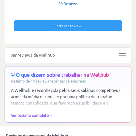
89 Reviews
Escrever review
Ver reviews da Wellhub
Toggle
navigat
O que dizem sobre trabalhar na Wellhub
Resumo de 19 reviews recentes de emprego
A Wellhub é reconhecida pelos seus salários competitivos
acima da média nacional e por uma política de trabalho
remoto consolidada, que favorece a flexibilidade e o
equilíbrio entre a vida pessoal e
…
Ler mais
Ver resumo completo