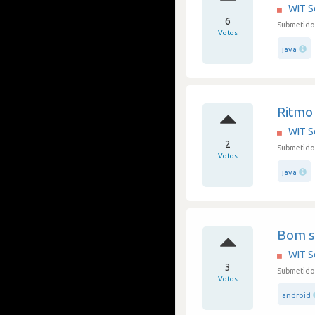
WIT S
6
Submetido 
Votos
java
Ritmo
WIT S
2
Submetido 
Votos
java
Bom sa
WIT S
3
Submetido 
Votos
android