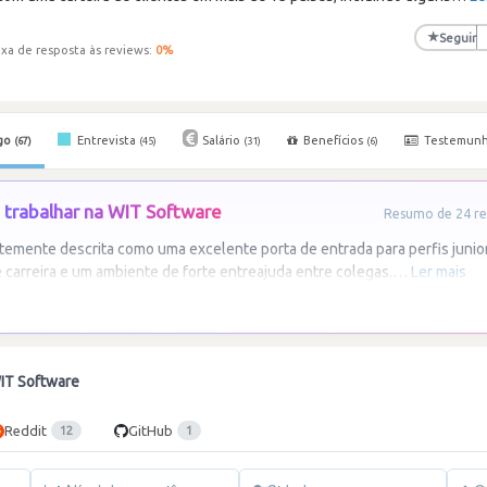
★
Seguir
xa de resposta às reviews:
0
%
go
Entrevista
Salário
Benefícios
Testemun
(67)
(45)
(31)
(6)
 trabalhar na WIT Software
Resumo de 24 re
emente descrita como uma excelente porta de entrada para perfis junio
e carreira e um ambiente de forte entreajuda entre colegas.
…
Ler mais
IT Software
Reddit
GitHub
12
1