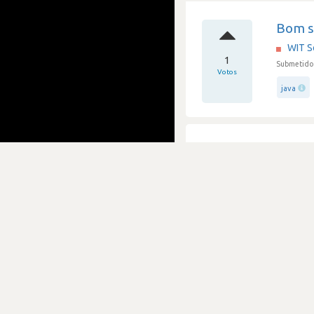
Bom sa
WIT S
1
Submetido 
Votos
java
Empre
WIT S
1
Submetido 
Votos
java
Empre
WIT S
7
Submetido 