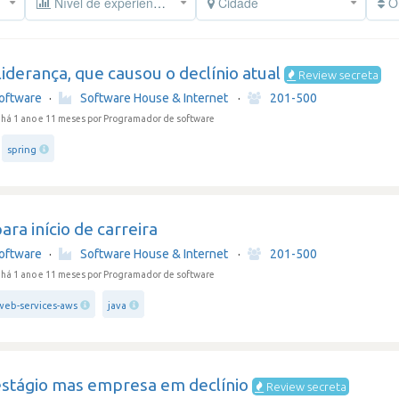
Nível de experiência
Cidade
Or
liderança, que causou o declínio atual
Review secreta
oftware
·
Software House & Internet
·
201-500
há 1 ano e 11 meses
por Programador de software
spring
ra início de carreira
oftware
·
Software House & Internet
·
201-500
há 1 ano e 11 meses
por Programador de software
eb-services-aws
java
stágio mas empresa em declínio
Review secreta