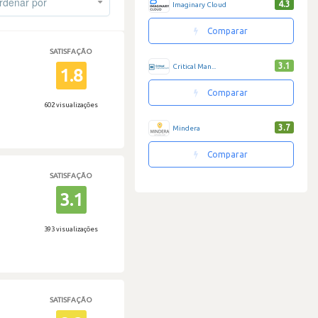
denar por
4.3
Imaginary Cloud
Comparar
SATISFAÇÃO
3.1
Critical Man...
1.8
Comparar
602 visualizações
3.7
Mindera
Comparar
SATISFAÇÃO
3.1
393 visualizações
SATISFAÇÃO