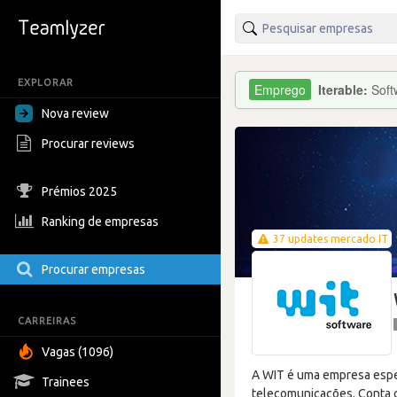
EXPLORAR
Iterable:
Soft
Nova review
Procurar reviews
Prémios 2025
Ranking de empresas
37 updates mercado IT
Procurar empresas
CARREIRAS
Vagas (1096)
A WIT é uma empresa espe
Trainees
telecomunicações. Conta c