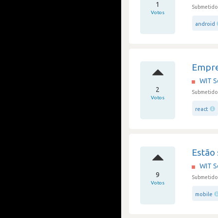
1
Submetido 
Votos
android
Empre
WIT S
2
Submetido 
Votos
react
Estão
WIT S
9
Submetido 
Votos
mobile