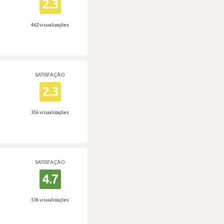
2.3
462 visualizações
SATISFAÇÃO
2.3
356 visualizações
SATISFAÇÃO
4.7
536 visualizações