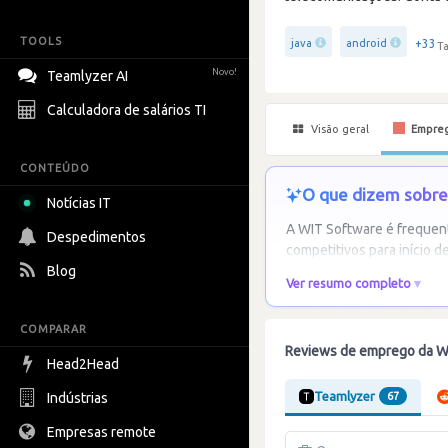
TOOLS
+33
java
android
Ta
Novo!
Teamlyzer AI
Calculadora de salários TI
Visão geral
Empre
CONTEÚDO
O que dizem sobre
Notícias IT
A WIT Software é frequent
Despedimentos
competitivos para início d
Blog
Ver resumo completo
COMPARAR
Reviews de emprego da W
Head2Head
Teamlyzer
Indústrias
67
Empresas remote