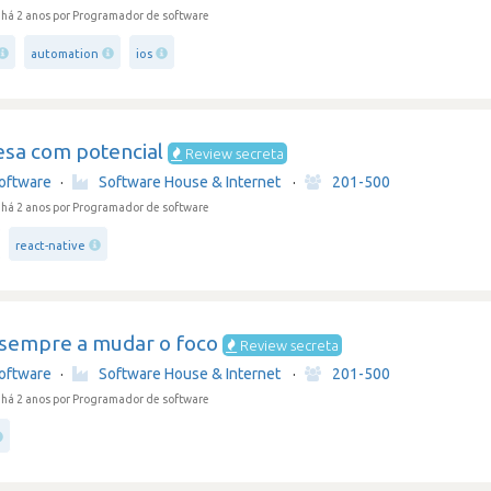
há 2 anos
por Programador de software
automation
ios
sa com potencial
Review secreta
oftware
·
Software House & Internet
·
201-500
há 2 anos
por Programador de software
react-native
 sempre a mudar o foco
Review secreta
oftware
·
Software House & Internet
·
201-500
há 2 anos
por Programador de software