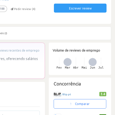
Escrever review
188
Pedir review (
4
)
hos
(2)
Volume de reviews de emprego
views recentes de emprego
res, oferecendo salários
Concorrência
3.4
Blip.pt
Comparar