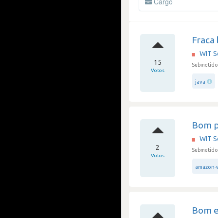
Cargo
Fraca 
WIT S
15
Submetido 
Votos
java
Bom pa
WIT S
2
Submetido 
Votos
amazon-w
Bom e