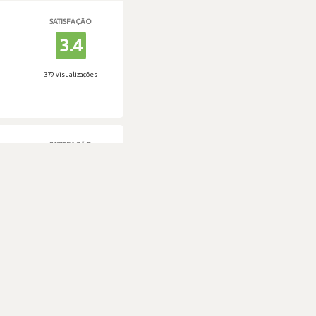
SATISFAÇÃO
3.4
379 visualizações
SATISFAÇÃO
2.6
383 visualizações
SATISFAÇÃO
2.3