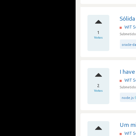
Sólida
WIT S
1
Submetido 
Votos
oracle-d
I have
WIT S
2
Submetido 
Votos
node.js
Um mi
WIT S