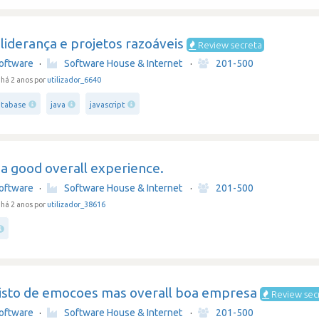
 liderança e projetos razoáveis
Review secreta
oftware
·
Software House & Internet
·
201-500
há 2 anos por
utilizador_6640
atabase
java
javascript
 a good overall experience.
oftware
·
Software House & Internet
·
201-500
há 2 anos por
utilizador_38616
sto de emocoes mas overall boa empresa
Review sec
oftware
·
Software House & Internet
·
201-500