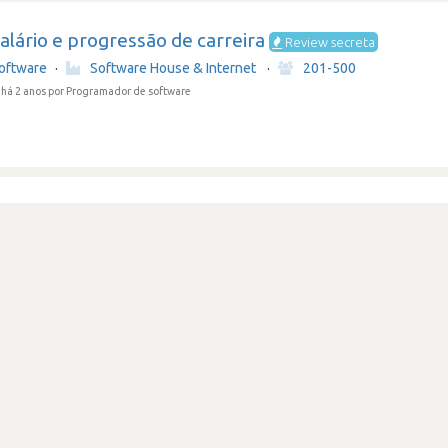
lário e progressão de carreira
Review secreta
oftware
·
Software House & Internet
·
201-500
há 2 anos
por Programador de software
sa com valores sólidos
oftware
·
Software House & Internet
·
201-500
há 2 anos
por Programador de software
sa que perdeu o foco
Review secreta
oftware
·
Software House & Internet
·
201-500
há 2 anos
por Programador de software