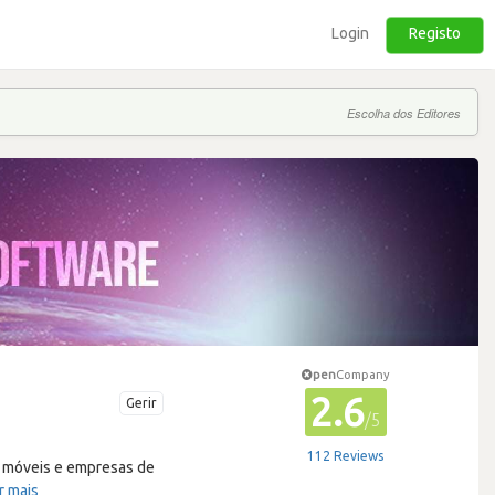
Login
Registo
Escolha dos Editores
pen
Company
2.6
Gerir
/5
112 Reviews
s móveis e empresas de
r mais