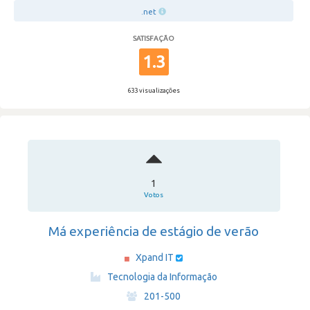
.net
SATISFAÇÃO
1.3
633 visualizações
1
Votos
Má experiência de estágio de verão
Xpand IT
·
Tecnologia da Informação
·
201-500