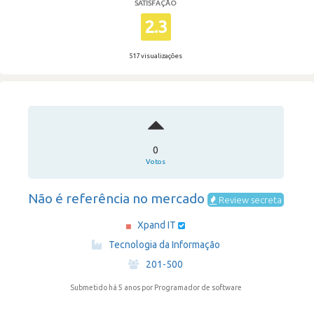
SATISFAÇÃO
2.3
517 visualizações
0
Votos
Não é referência no mercado
Review secreta
Xpand IT
·
Tecnologia da Informação
·
201-500
Submetido há 5 anos
por Programador de software