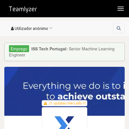
Togg
navi
Toggle
Utilizador anónimo
navigation
ISS Tech Portugal:
Senior Machine Learning
Engineer
21 updates mercado IT