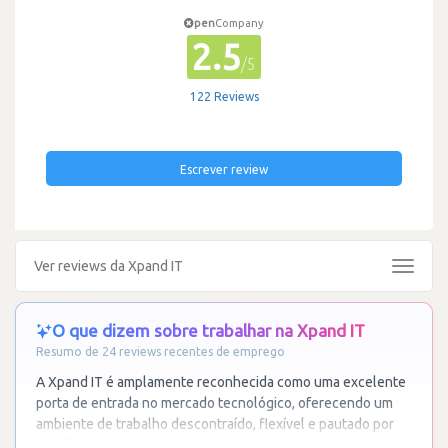
pen
Company
2.5
/5
122 Reviews
Escrever review
Ver reviews da Xpand IT
Toggle
navigat
O que dizem sobre trabalhar na Xpand IT
Resumo de 24 reviews recentes de emprego
A Xpand IT é amplamente reconhecida como uma excelente
porta de entrada no mercado tecnológico, oferecendo um
ambiente de trabalho descontraído, flexível e pautado por
uma forte cultura de entreajuda entre
…
Ler mais