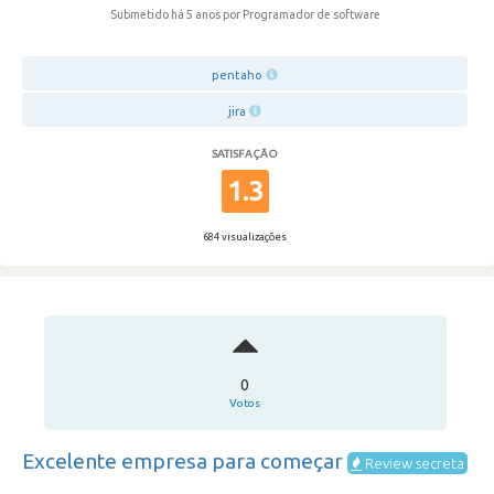
Submetido há 5 anos
por Programador de software
pentaho
jira
SATISFAÇÃO
1.3
684 visualizações
0
Votos
Excelente empresa para começar
Review secreta