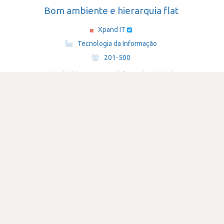
Bom ambiente e hierarquia flat
Xpand IT
·
Tecnologia da Informação
·
201-500
Submetido há 5 anos
por Especialista em base de dados
database
mysql
sql
SATISFAÇÃO
2.3
661 visualizações