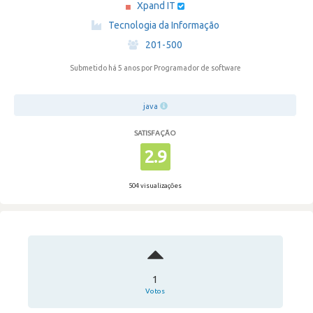
Xpand IT
·
Tecnologia da Informação
·
201-500
Submetido há 5 anos
por Programador de software
java
SATISFAÇÃO
2.9
504 visualizações
1
Votos