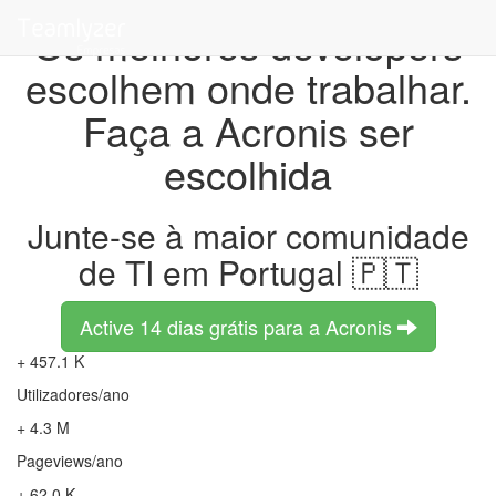
Os melhores developers
escolhem onde trabalhar.
Faça a Acronis ser
escolhida
Junte-se à maior comunidade
de TI em Portugal 🇵🇹
Active 14 dias grátis para a Acronis
+ 457.1 K
Utilizadores/ano
+ 4.3 M
Pageviews/ano
+ 62.0 K