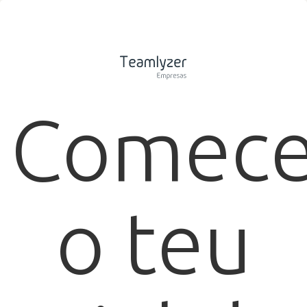
Comec
o teu