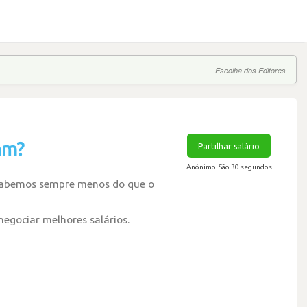
Escolha dos Editores
am?
Partilhar salário
Anónimo. São 30 segundos
 sabemos sempre menos do que o
 negociar melhores salários.