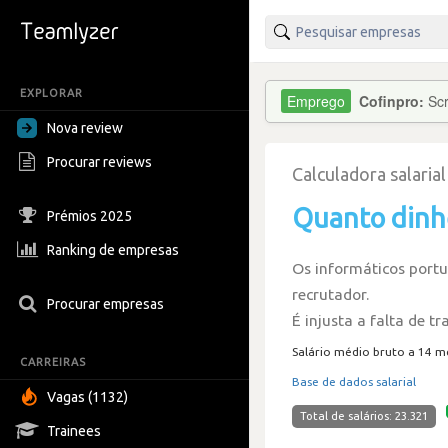
EXPLORAR
Cofinpro:
Scr
Nova review
Procurar reviews
Calculadora salari
Quanto dinh
Prémios 2025
Ranking de empresas
Os informáticos port
recrutador.
Procurar empresas
É injusta a falta de t
Salário médio bruto a 14 m
CARREIRAS
Base de dados salarial
Vagas (1132)
Total de salários: 23.321
Trainees