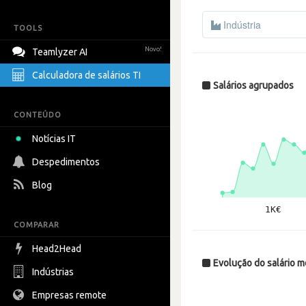
Indústria
TOOLS
Novo!
Teamlyzer AI
Calculadora de salários TI
Salários agrupados
CONTEÚDO
Notícias IT
Despedimentos
Blog
COMPARAR
Head2Head
Evolução do salário 
Indústrias
Empresas remote