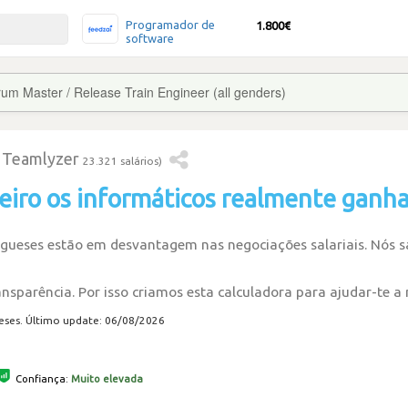
Programador de
1.800€
software
um Master / Release Train Engineer (all genders)
al Teamlyzer
23.321 salários)
eiro os informáticos realmente ganh
ugueses estão em desvantagem nas negociações salariais. Nós
ransparência. Por isso criamos esta calculadora para ajudar-te a
eses. Último update: 06/08/2026
Confiança:
Muito elevada