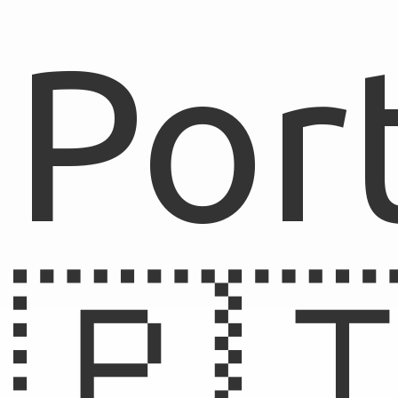
Por
🇵