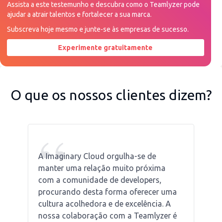
Assista a este testemunho e descubra como o Teamlyzer pode
ajudar a atrair talentos e fortalecer a sua marca.
Subscreva hoje mesmo e junte-se às empresas de sucesso.
Experimente gratuitamente
Peça uma demonstração agora
O que os nossos clientes dizem?
“
A Imaginary Cloud orgulha-se de
manter uma relação muito próxima
com a comunidade de developers,
procurando desta forma oferecer uma
cultura acolhedora e de excelência. A
nossa colaboração com a Teamlyzer é