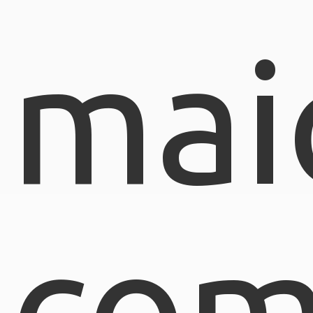
mai
com