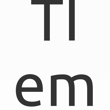
TI
em