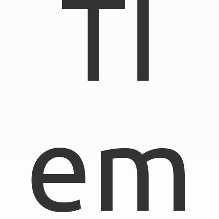
TI
em