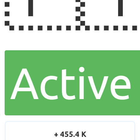
Active
+ 455.4 K