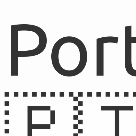
Por
🇵