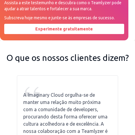
Assista a este testemunho e descubra como o Teamlyzer pode
ajudar a atrair talentos e fortalecer a sua marca.
Subscreva hoje mesmo e junte-se às empresas de sucesso.
Experimente gratuitamente
Peça uma demonstração agora
O que os nossos clientes dizem?
“
A Imaginary Cloud orgulha-se de
manter uma relação muito próxima
com a comunidade de developers,
procurando desta forma oferecer uma
cultura acolhedora e de excelência. A
nossa colaboração com a Teamlyzer é