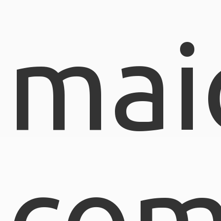
mai
com