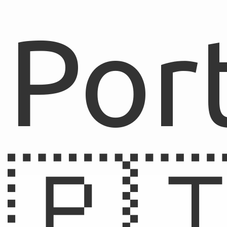
Por
🇵