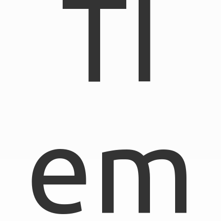
TI
em