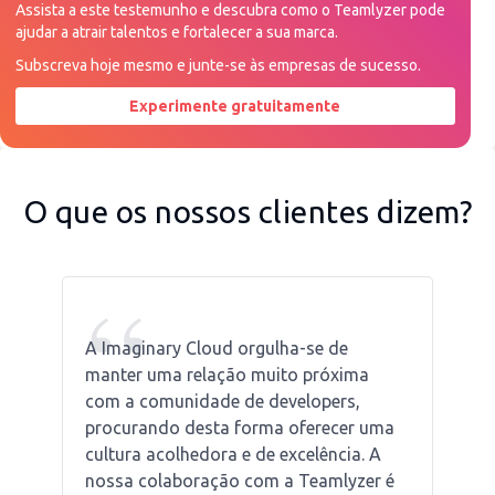
Assista a este testemunho e descubra como o Teamlyzer pode
ajudar a atrair talentos e fortalecer a sua marca.
Subscreva hoje mesmo e junte-se às empresas de sucesso.
Experimente gratuitamente
Peça uma demonstração agora
O que os nossos clientes dizem?
“
A Imaginary Cloud orgulha-se de
manter uma relação muito próxima
com a comunidade de developers,
procurando desta forma oferecer uma
cultura acolhedora e de excelência. A
nossa colaboração com a Teamlyzer é