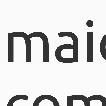
mai
com