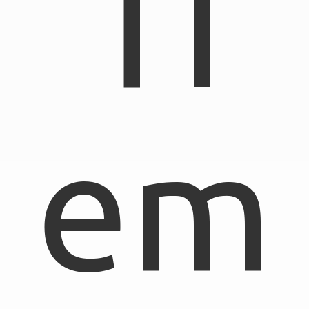
TI
em