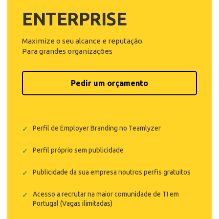
ENTERPRISE
Conteúdo estratégico na comunidade IT
Notificação prioritária de novas reviews
Adicionar benefícios & valores culturais
Descrever equipa & modelo de trabalho
Ferramenta de convites para reviews
Perfil sem anúncios de concorrentes
Relatório de performance mensal
Publicação automática de vagas
Relatórios personalizados de BI
Clipping semanal de notícias IT
Informação básica da empresa
Account manager dedicado
Gestão da feed de notícias
Tracking de concorrência
Banner na landing page
Adicionar testemunhos
Anúncios de emprego
Responder a reviews
Gestores de página
Estudo de mercado
Galeria de fotos
Suporte
Maximize o seu alcance e reputação.
(Logótipo, descritivo, tecnologias, banner)
(Expostos em 3 locais no site)
(Equipa Teamlyzer)
(Equipa Teamlyzer)
(Equipa Teamlyzer)
Para grandes organizações
Pedir um orçamento
Perfil de Employer Branding no Teamlyzer
Perfil próprio sem publicidade
Publicidade da sua empresa noutros perfis gratuitos
Acesso a recrutar na maior comunidade de TI em
Portugal (Vagas ilimitadas)