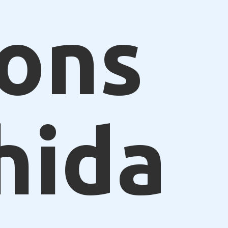
ions
hida