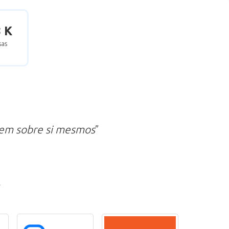
8 K
as
zem sobre si mesmos
”
r