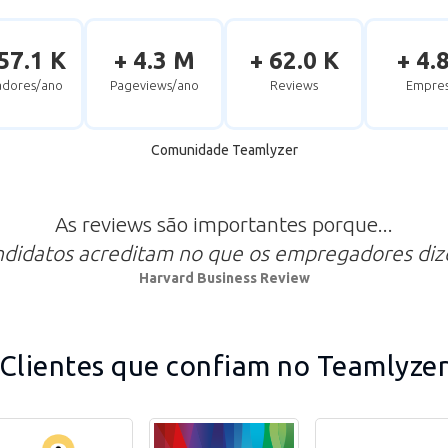
57.1 K
+ 4.3 M
+ 62.0 K
+ 4.
zadores/ano
Pageviews/ano
Reviews
Empres
Comunidade Teamlyzer
As reviews são importantes porque...
ndidatos acreditam no que os empregadores di
Harvard Business Review
Clientes que confiam no Teamlyze