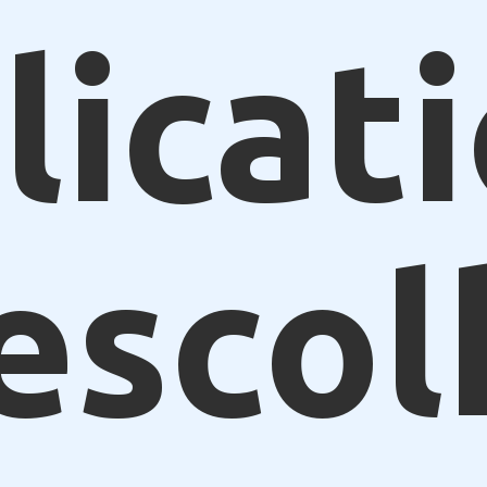
licat
escol