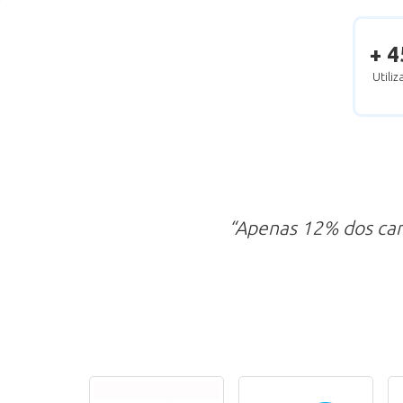
+ 4
Utili
“Apenas 12% dos ca