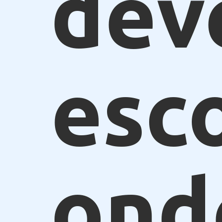
dev
esc
ond