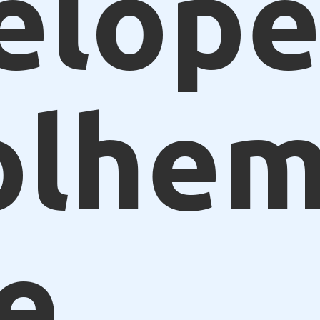
elope
olhe
e