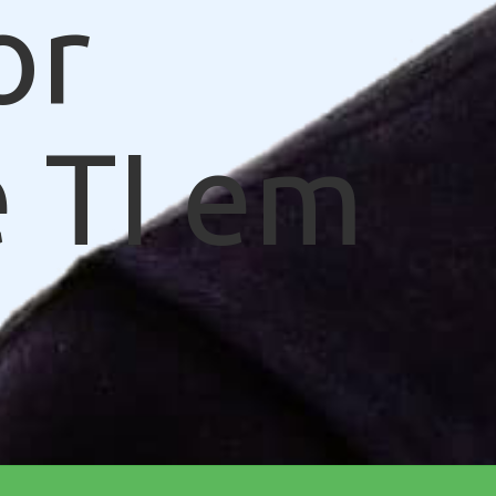
or
 TI em