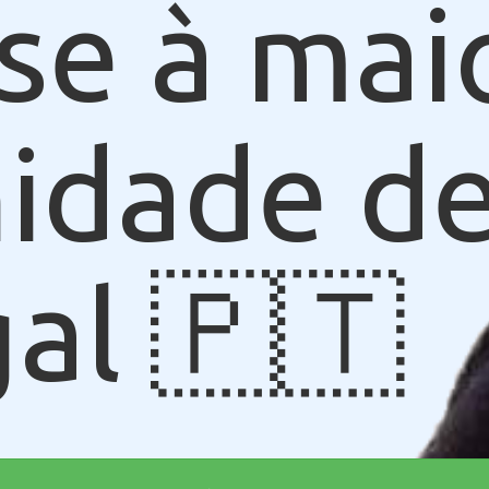
se à mai
idade de
al 🇵🇹