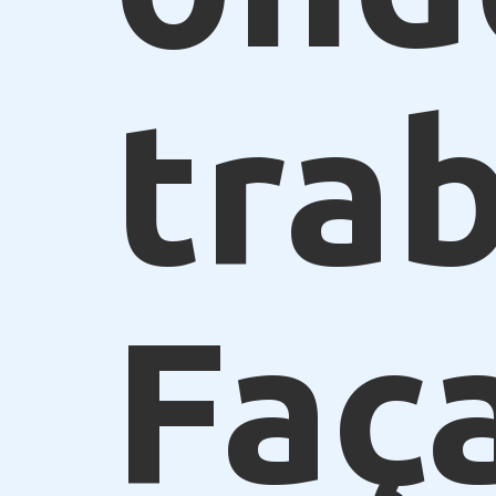
trab
Faça