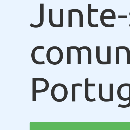
Junte-
comun
Portug