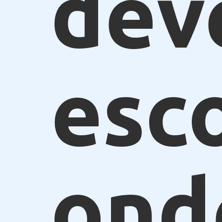
dev
esc
ond