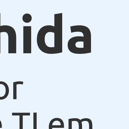
hida
or
 TI em