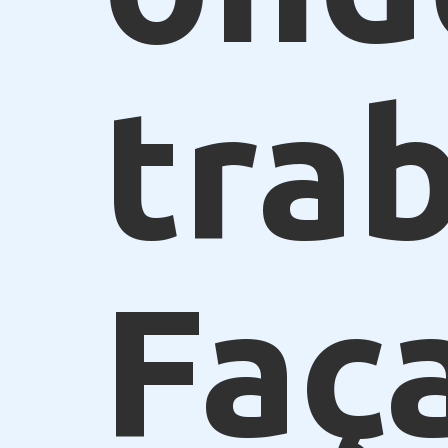
trab
Faç