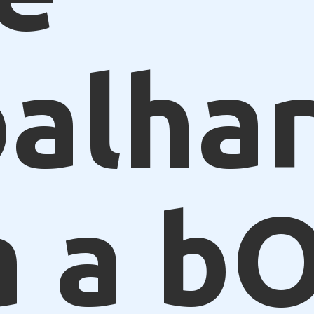
alhar
a a b