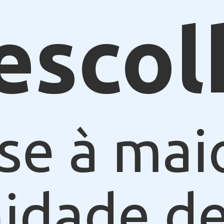
escol
se à mai
idade de