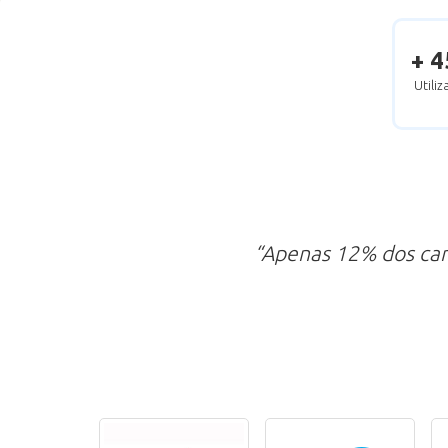
+ 4
Utili
“Apenas 12% dos ca