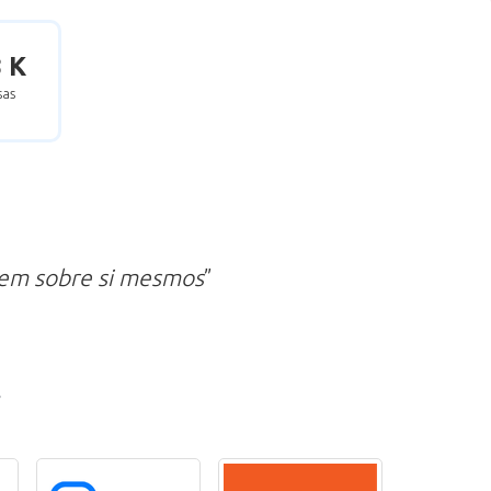
8 K
as
zem sobre si mesmos
”
r