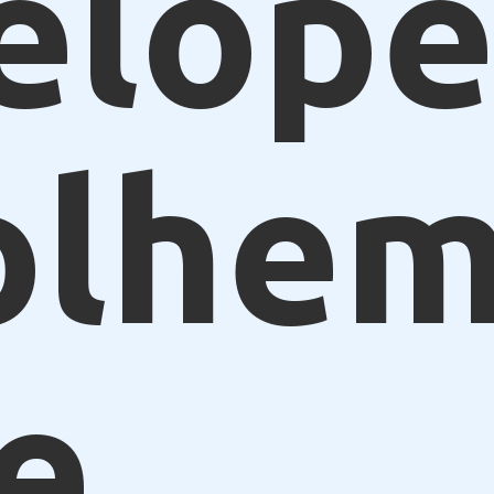
elope
olhe
e