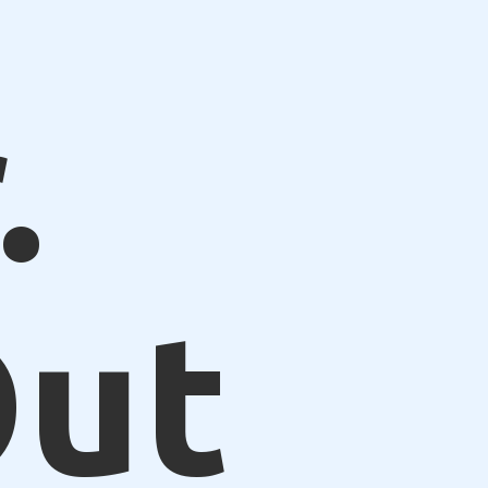
.
Out