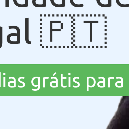
al 🇵🇹
dias grátis par