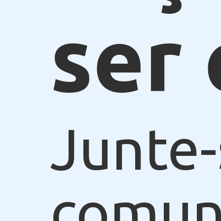
ser 
Junte-
comun