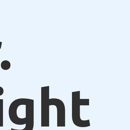
.
ight