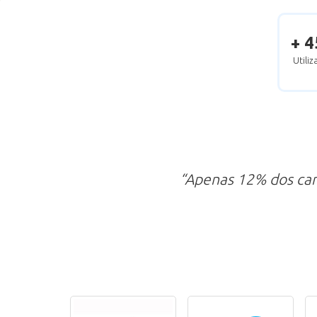
+ 4
Utili
“Apenas 12% dos ca