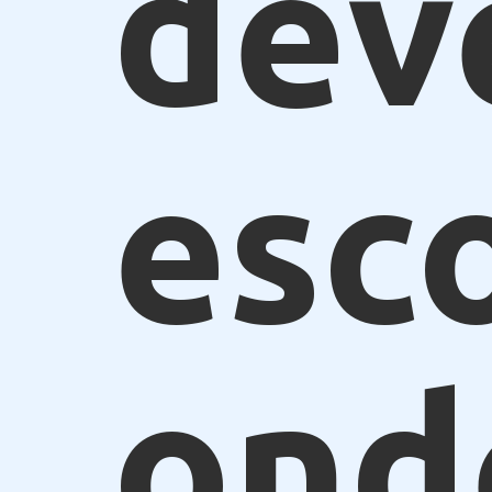
dev
esc
ond