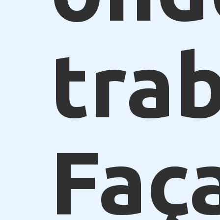
trab
Faça