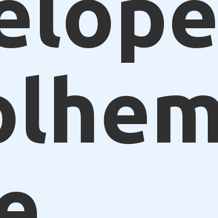
elope
olhe
e