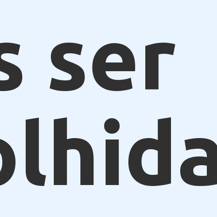
s ser
olhid