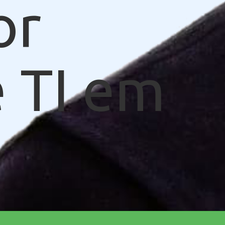
or
 TI em