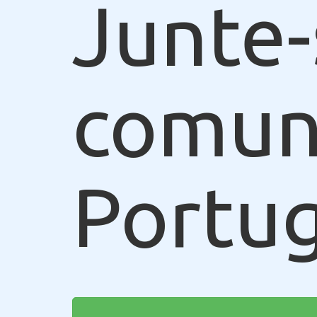
Junte-
comun
Portug