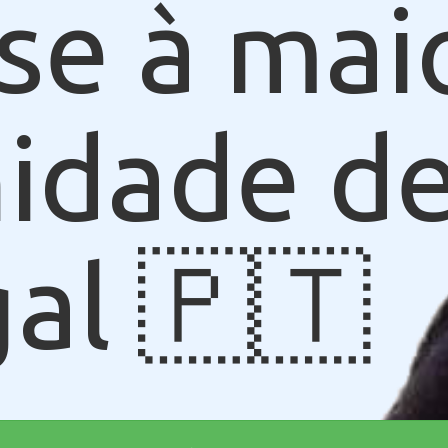
se à mai
idade de
al 🇵🇹