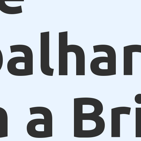
alhar
 a Br