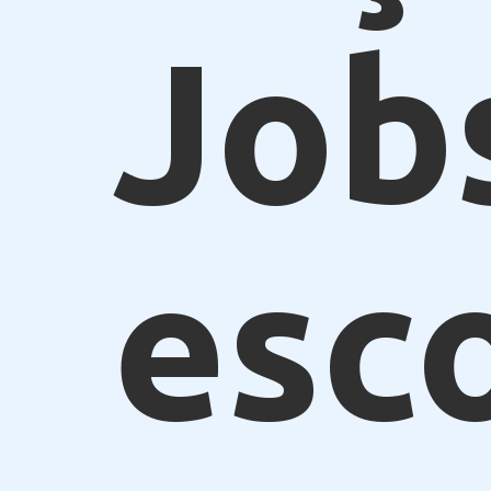
Job
esc