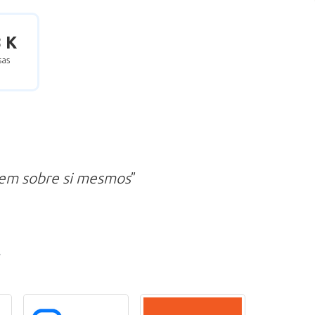
8 K
as
zem sobre si mesmos
”
r