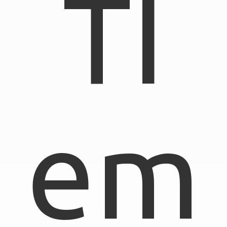
TI
em