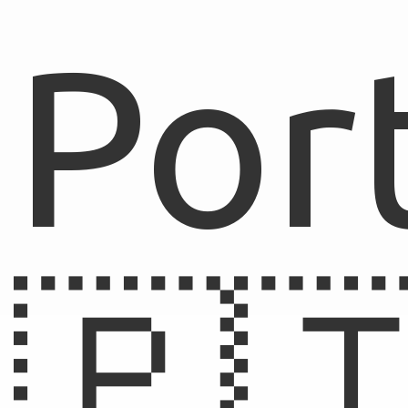
Por
🇵