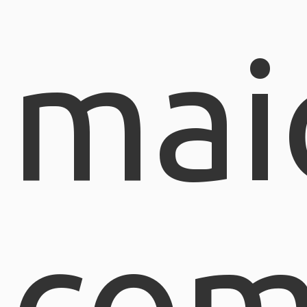
mai
com