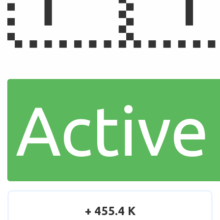
Active
+ 455.4 K