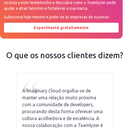
Assista a este testemunho e descubra como o Teamlyzer pode
ajudar a atrair talentos e fortalecer a sua marca.
Subscreva hoje mesmo e junte-se às empresas de sucesso.
Experimente gratuitamente
Peça uma demonstração agora
O que os nossos clientes dizem?
“
A Imaginary Cloud orgulha-se de
manter uma relação muito próxima
com a comunidade de developers,
procurando desta forma oferecer uma
cultura acolhedora e de excelência. A
nossa colaboração com a Teamlyzer é