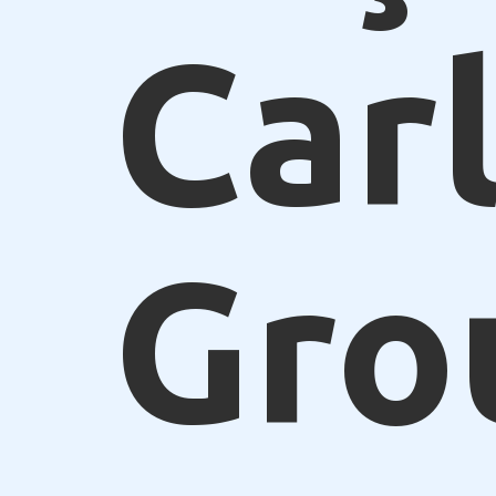
Car
Gro