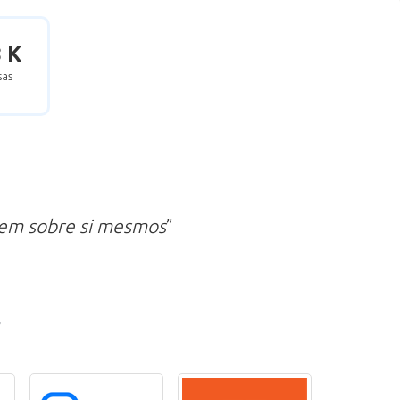
8 K
as
zem sobre si mesmos
”
r