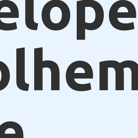
elope
olhe
e