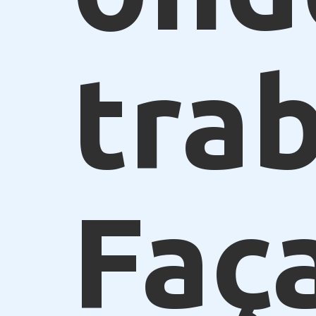
trab
Faç