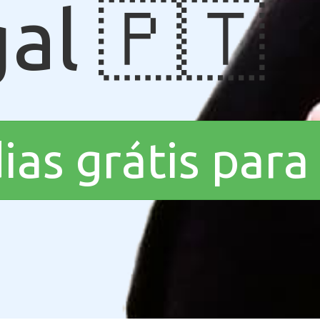
al 🇵🇹
dias grátis par