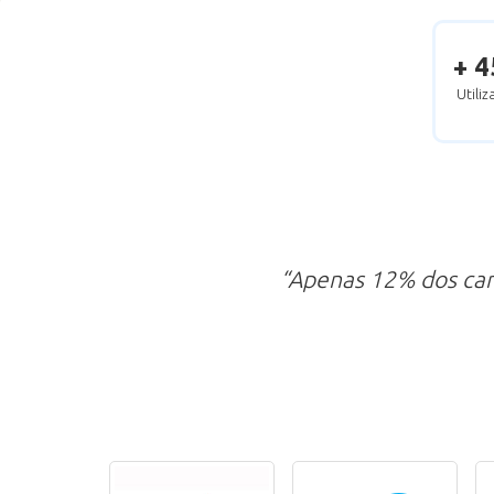
+ 4
Utili
“Apenas 12% dos ca