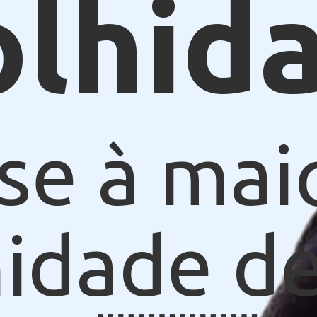
olhid
se à mai
idade de