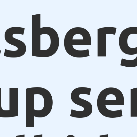
lsber
up se