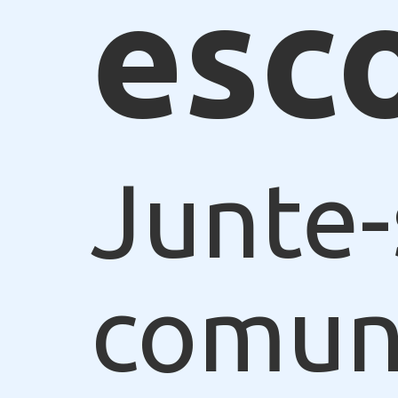
esc
Junte-
comun