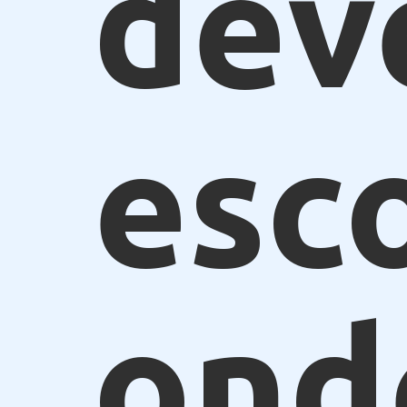
dev
esc
ond