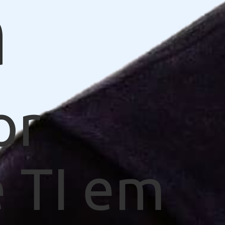
a
or
 TI em