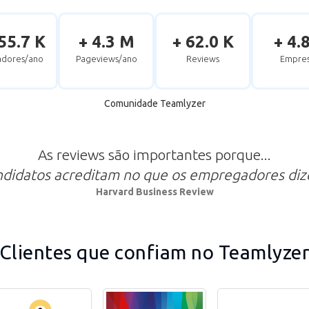
55.7 K
+ 4.3 M
+ 62.0 K
+ 4.
zadores/ano
Pageviews/ano
Reviews
Empres
Comunidade Teamlyzer
As reviews são importantes porque...
ndidatos acreditam no que os empregadores di
Harvard Business Review
Clientes que confiam no Teamlyze