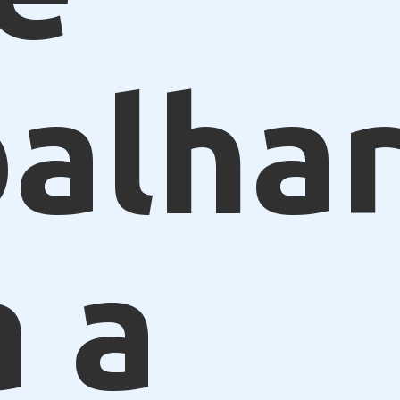
alhar
a a