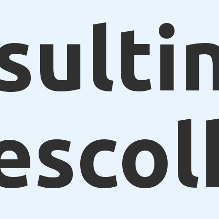
sulti
escol