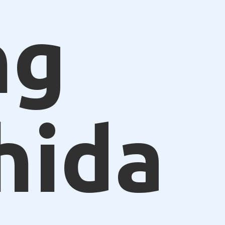
ng
hida