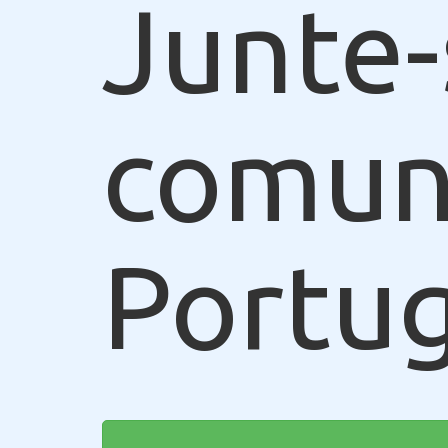
Junte-
comun
Portug