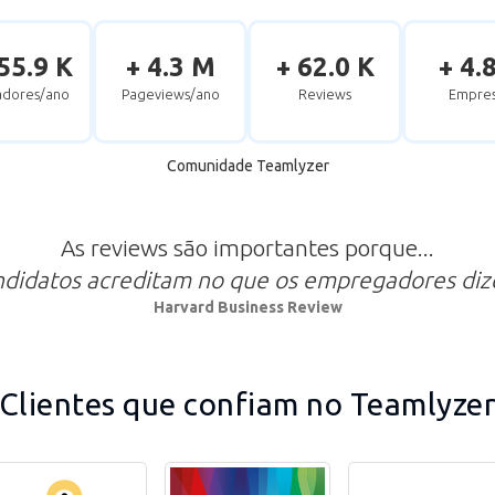
55.9 K
+ 4.3 M
+ 62.0 K
+ 4.
zadores/ano
Pageviews/ano
Reviews
Empres
Comunidade Teamlyzer
As reviews são importantes porque...
ndidatos acreditam no que os empregadores di
Harvard Business Review
Clientes que confiam no Teamlyze