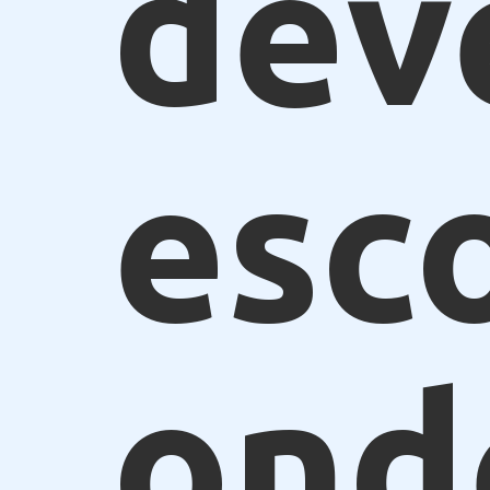
dev
esc
ond