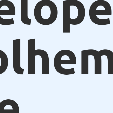
elope
olhe
e