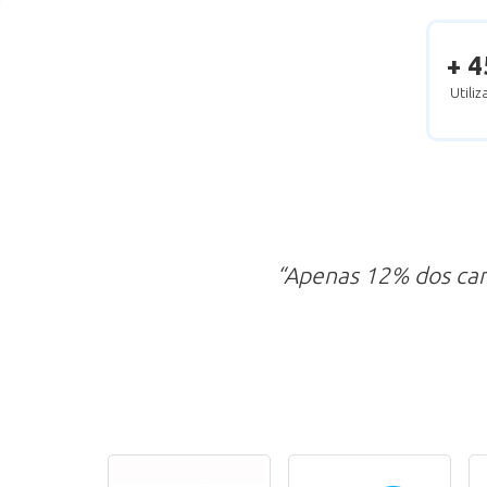
+ 4
Utili
“Apenas 12% dos ca