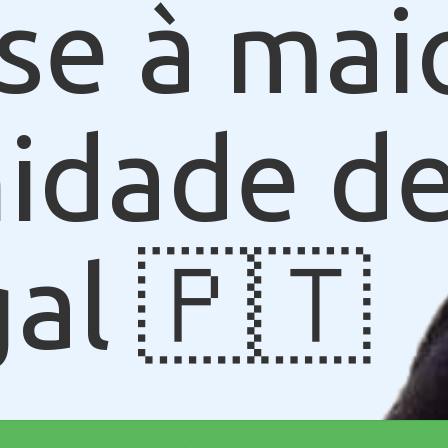
se à mai
idade de
al 🇵🇹