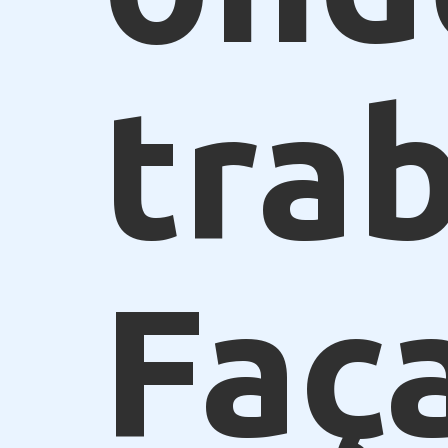
trab
Faça