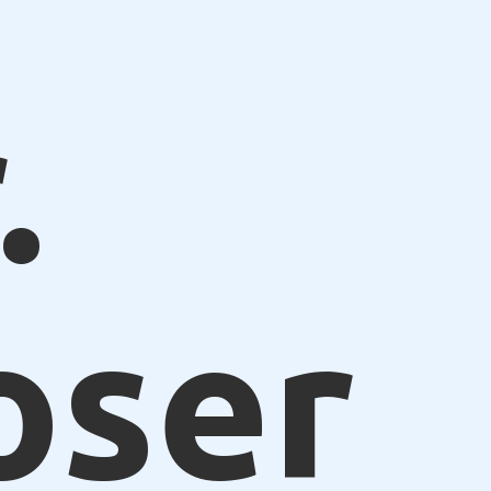
.
oser