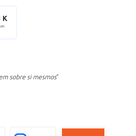
8 K
as
zem sobre si mesmos
”
r