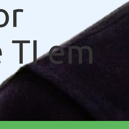
or
 TI em