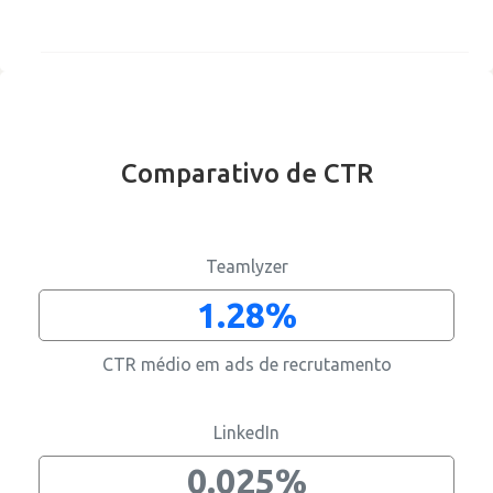
Comparativo de CTR
Apenas direitos de reposta
Teamlyzer
1.28%
CTR médio em ads de recrutamento
Recrutamento
Business intelligence
Comunicação
Gestão de página
Cultura
Reviews
Contratar os melhores informáticos
Melhorar alcance
Divulgar informação corporativa
Manter informação actualizada
Divulgar cultura interna
Aumentar reputação
LinkedIn
0.025%