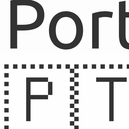
Por
🇵