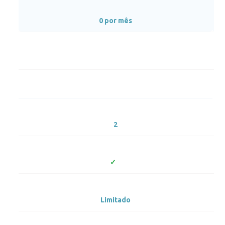
0 por mês
2
Limitado