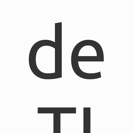
de
TI