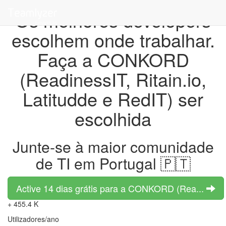
Os melhores developers
escolhem onde trabalhar.
Faça a CONKORD
(ReadinessIT, Ritain.io,
Latitudde e RedIT) ser
escolhida
Junte-se à maior comunidade
de TI em Portugal 🇵🇹
Active 14 dias grátis para a CONKORD (Rea...
+ 455.4 K
Utilizadores/ano