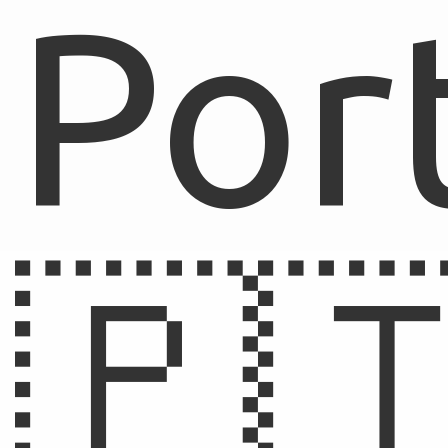
Por
🇵