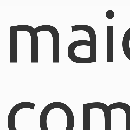
mai
com