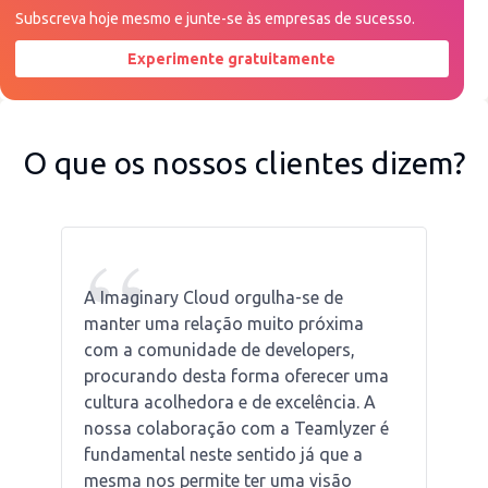
Subscreva hoje mesmo e junte-se às empresas de sucesso.
Experimente gratuitamente
Peça uma demonstração agora
O que os nossos clientes dizem?
“
A Imaginary Cloud orgulha-se de
manter uma relação muito próxima
com a comunidade de developers,
procurando desta forma oferecer uma
cultura acolhedora e de excelência. A
nossa colaboração com a Teamlyzer é
fundamental neste sentido já que a
mesma nos permite ter uma visão