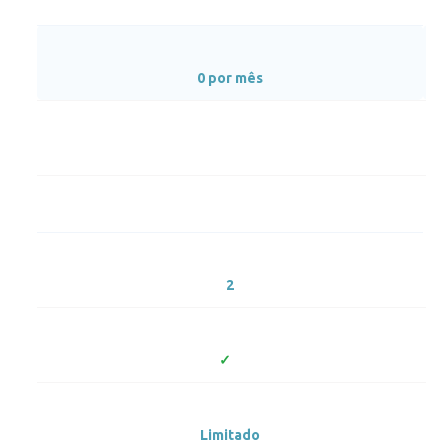
0 por mês
2
Limitado