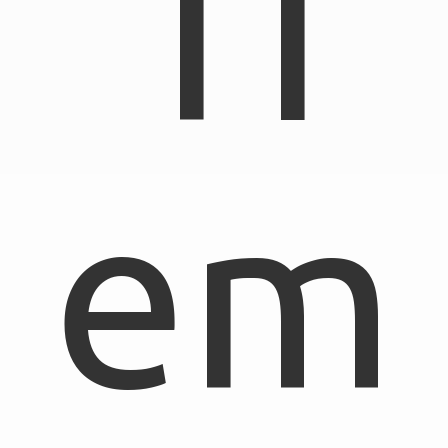
TI
em