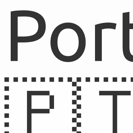
Por
🇵