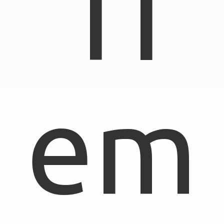
TI
em