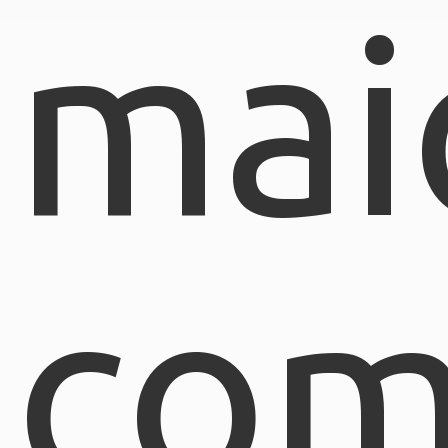
mai
com