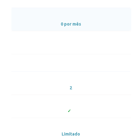
0 por mês
2
Limitado