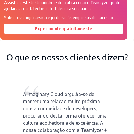
Assista a este testemunho e descubra como o Teamlyzer pode
ajudar a atrair talentos e fortalecer a sua marca.
Subscreva hoje mesmo e junte-se às empresas de sucesso.
Experimente gratuitamente
Peça uma demonstração agora
O que os nossos clientes dizem?
“
A Imaginary Cloud orgulha-se de
manter uma relação muito próxima
com a comunidade de developers,
procurando desta forma oferecer uma
cultura acolhedora e de excelência. A
nossa colaboração com a Teamlyzer é