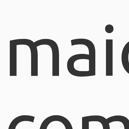
mai
com