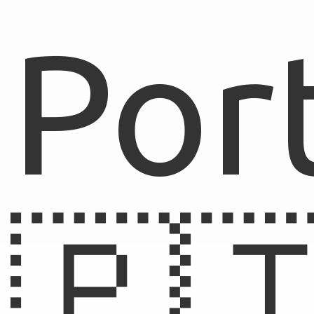
Por
🇵