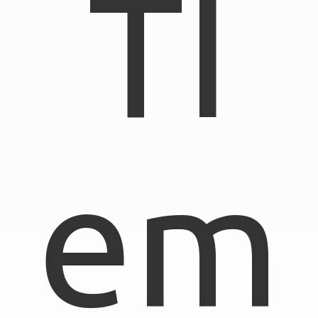
TI
em