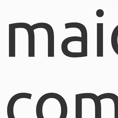
mai
com