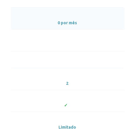
0 por mês
2
Limitado