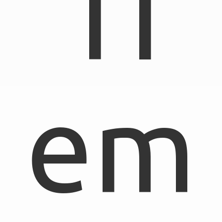
TI
em