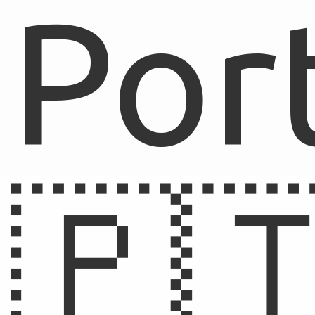
Por
🇵