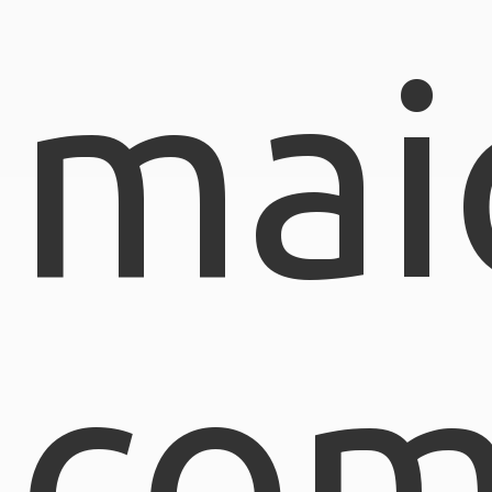
mai
com