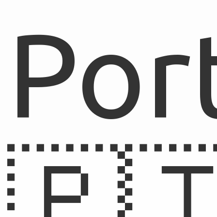
Por
🇵