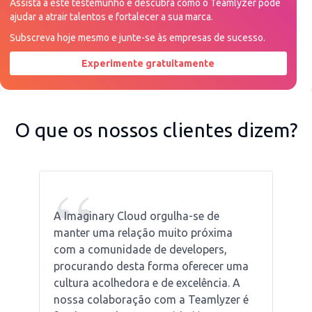
Assista a este testemunho e descubra como o Teamlyzer pode
ajudar a atrair talentos e fortalecer a sua marca.
Subscreva hoje mesmo e junte-se às empresas de sucesso.
Experimente gratuitamente
Peça uma demonstração agora
O que os nossos clientes dizem?
“
A Imaginary Cloud orgulha-se de
manter uma relação muito próxima
com a comunidade de developers,
procurando desta forma oferecer uma
cultura acolhedora e de excelência. A
nossa colaboração com a Teamlyzer é