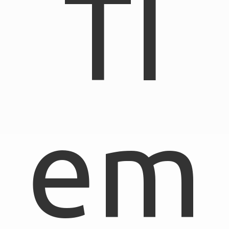
TI
em