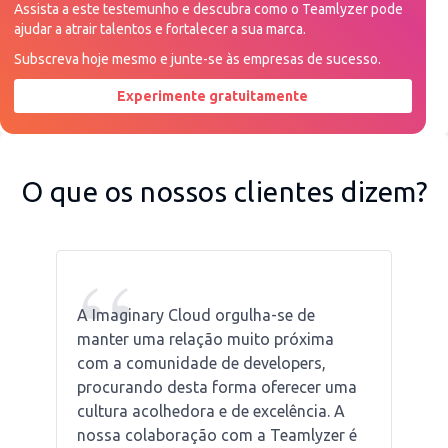
Assista a este testemunho e descubra como o Teamlyzer pode
ajudar a atrair talentos e fortalecer a sua marca.
Subscreva hoje mesmo e junte-se às empresas de sucesso.
Experimente gratuitamente
Peça uma demonstração agora
O que os nossos clientes dizem?
“
A Imaginary Cloud orgulha-se de
manter uma relação muito próxima
com a comunidade de developers,
procurando desta forma oferecer uma
cultura acolhedora e de excelência. A
nossa colaboração com a Teamlyzer é