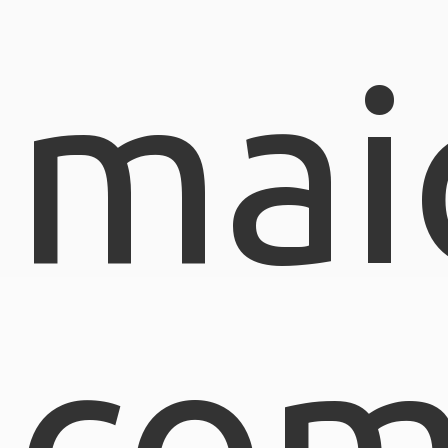
mai
com