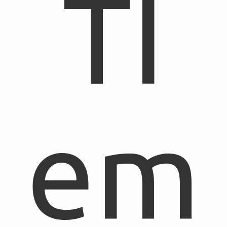
TI
em