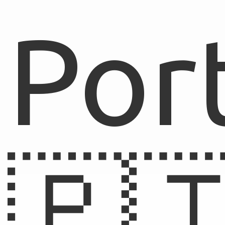
Por
🇵