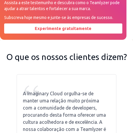
Assista a este testemunho e descubra como o Teamlyzer pode
ajudar a atrair talentos e fortalecer a sua marca.
Subscreva hoje mesmo e junte-se às empresas de sucesso.
Experimente gratuitamente
Peça uma demonstração agora
O que os nossos clientes dizem?
“
A Imaginary Cloud orgulha-se de
manter uma relação muito próxima
com a comunidade de developers,
procurando desta forma oferecer uma
cultura acolhedora e de excelência. A
nossa colaboração com a Teamlyzer é