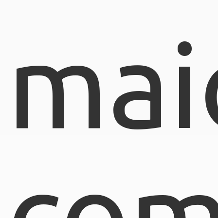
mai
com