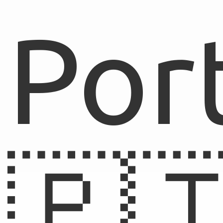
Por
🇵