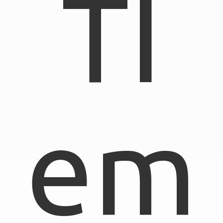
TI
em